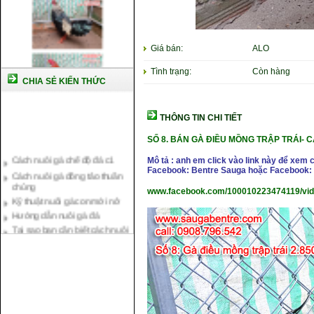
Giá bán:
ALO
Tình trạng:
Còn hàng
CHIA SẺ KIẾN THỨC
THÔNG TIN CHI TIẾT
SỐ 8.
BÁN GÀ ĐIỀU MỒNG TRẬP TRÁI-
C
Cách nuôi gà chế độ đá c1
Cách nuôi gà đông tảo thuần
Mô tả : anh em click vào link này để xem 
chủng
Facebook: Bentre Sauga hoặc Facebook: 
Kỹ thuật nuôi gà con mới nở
www.facebook.com/100010223474119/vi
Hướng dẫn nuôi gà đá
Tại sao bạn cần biết cách nuôi
gà chọi ?
Cách điều trị bệnh sổ mũi cho
gà