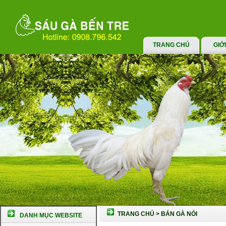
TRANG CHỦ
GIỚ
TRANG CHỦ
>
BÁN GÀ NÒI
DANH MỤC WEBSITE