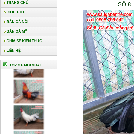
TRANG CHỦ
SỐ 8
GIỚI THIỆU
BÁN GÀ NÒI
BÁN GÀ MỸ
CHIA SẺ KIẾN THỨC
LIÊN HỆ
TOP GÀ MỚI NHẤT