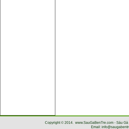
Copyright
©
2014.
www.SauGaBenTre.com - Sáu Gà Bến
Email: info@saugabentr