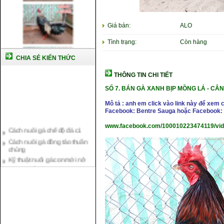
Giá bán:
ALO
Tình trạng:
Còn hàng
CHIA SẺ KIẾN THỨC
THÔNG TIN CHI TIẾT
SỐ 7.
BÁN GÀ XANH BỊP MỒNG LÁ
-
CÂN 
Mô tả : anh em click vào link này để xem 
Facebook: Bentre Sauga hoặc Facebook: 
Cách nuôi gà chế độ đá c1
www.facebook.com/100010223474119/vi
Cách nuôi gà đông tảo thuần
chủng
Kỹ thuật nuôi gà con mới nở
Hướng dẫn nuôi gà đá
Tại sao bạn cần biết cách nuôi
gà chọi ?
Cách điều trị bệnh sổ mũi cho
gà