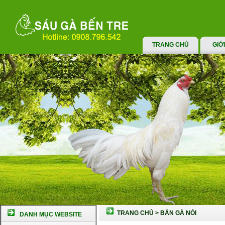
TRANG CHỦ
GIỚ
TRANG CHỦ
>
BÁN GÀ NÒI
DANH MỤC WEBSITE