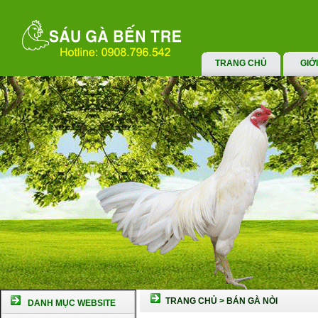
TRANG CHỦ
GIỚ
TRANG CHỦ
>
BÁN GÀ NÒI
DANH MỤC WEBSITE