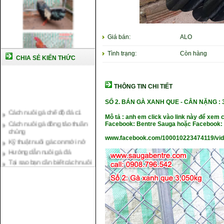
Giá bán:
ALO
Tình trạng:
Còn hàng
CHIA SẺ KIẾN THỨC
THÔNG TIN CHI TIẾT
Cách nuôi gà chế độ đá c1
SỐ 2. BÁN GÀ XANH QUE - CÂN NẶNG
:
Cách nuôi gà đông tảo thuần
Mô tả : anh em click vào link này để xem 
chủng
Facebook: Bentre Sauga hoặc Facebook: 
Kỹ thuật nuôi gà con mới nở
www.facebook.com/100010223474119/vi
Hướng dẫn nuôi gà đá
Tại sao bạn cần biết cách nuôi
gà chọi ?
Cách điều trị bệnh sổ mũi cho
gà