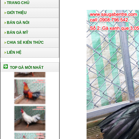
TRANG CHỦ
GIỚI THIỆU
BÁN GÀ NÒI
BÁN GÀ MỸ
CHIA SẺ KIẾN THỨC
LIÊN HỆ
TOP GÀ MỚI NHẤT