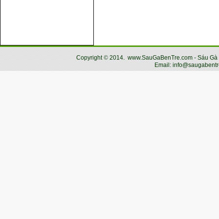
Copyright
©
2014.
www.SauGaBenTre.com - Sáu Gà Bến
Email: info@saugabentr