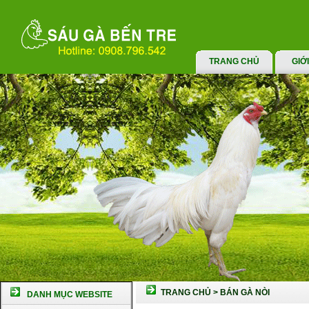
TRANG CHỦ
GIỚ
TRANG CHỦ
>
BÁN GÀ NÒI
DANH MỤC WEBSITE