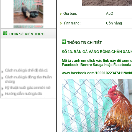
Giá bán:
ALO
Tình trạng:
Còn hàng
CHIA SẺ KIẾN THỨC
THÔNG TIN CHI TIẾT
SỐ 13.
BÁN GÀ VÀNG BÔNG CHÂN XANH
Mô tả : anh em click vào link này để xem 
Cách nuôi gà chế độ đá c1
Facebook: Bentre Sauga hoặc Facebook: 
Cách nuôi gà đông tảo thuần
www.facebook.com/100010223474119/vi
chủng
Kỹ thuật nuôi gà con mới nở
Hướng dẫn nuôi gà đá
Tại sao bạn cần biết cách nuôi
gà chọi ?
Cách điều trị bệnh sổ mũi cho
gà