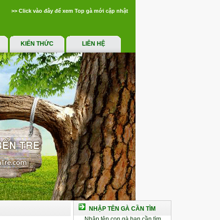
>> Click vào đây để xem Top gà mới cập nhật
KIẾN THỨC
LIÊN HỆ
NHẬP TÊN GÀ CẦN TÌM
Nhập tên con gà bạn cần tìm