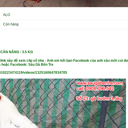
ALO
Còn hàng
CÂN NẶ
NG : 3.5 KG
 link này để xem clip xổ nha - Anh em kết bạn Facebook của anh sáu mới coi đư
 hoặc Facebook: Sáu Gà Bến Tre
010223474119/videos/1325160647834705