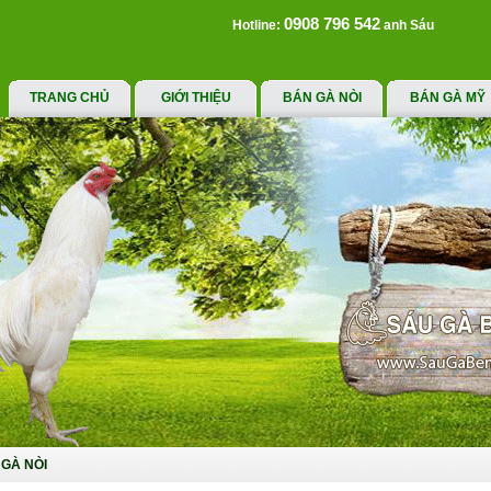
0908 796 542
Hotline:
anh Sáu
TRANG CHỦ
GIỚI THIỆU
BÁN GÀ NÒI
BÁN GÀ MỸ
GÀ NÒI