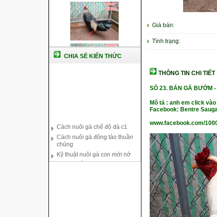
Giá bán:
Tình trạng:
CHIA SẺ KIẾN THỨC
THÔNG TIN CHI TIẾT
SỐ 23.
BÁN GÀ BƯỚM -
Mô tả : anh em click vào
Cách nuôi gà chế độ đá c1
Facebook: Bentre Sauga
Cách nuôi gà đông tảo thuần
www.facebook.com/100
chủng
Kỹ thuật nuôi gà con mới nở
Hướng dẫn nuôi gà đá
Tại sao bạn cần biết cách nuôi
gà chọi ?
Cách điều trị bệnh sổ mũi cho
gà