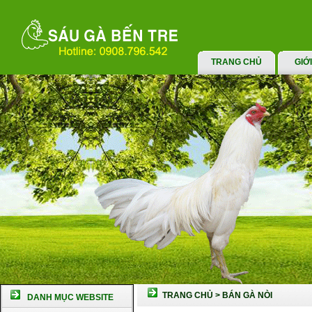
TRANG CHỦ
GIỚ
TRANG CHỦ
>
BÁN GÀ NÒI
DANH MỤC WEBSITE