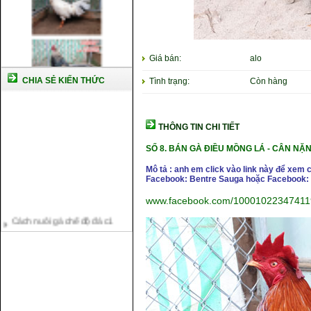
Giá bán:
alo
CHIA SẺ KIẾN THỨC
Tình trạng:
Còn hàng
THÔNG TIN CHI TIẾT
SỐ 8.
BÁN GÀ ĐIỀU MỒNG LÁ -
CÂN NẶ
N
Mô tả : anh em click vào link này để xem 
Facebook: Bentre Sauga hoặc Facebook: 
www.facebook.com/10001022347411
Cách nuôi gà chế độ đá c1
Cách nuôi gà đông tảo thuần
chủng
Kỹ thuật nuôi gà con mới nở
Hướng dẫn nuôi gà đá
Tại sao bạn cần biết cách nuôi
gà chọi ?
Cách điều trị bệnh sổ mũi cho
gà