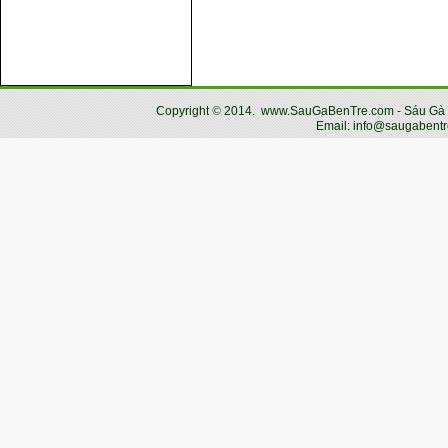
Copyright
©
2014.
www.SauGaBenTre.com - Sáu Gà Bến
Email: info@saugabentr