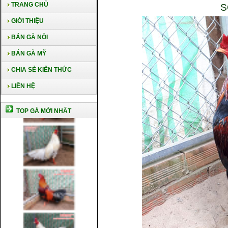
TRANG CHỦ
S
GIỚI THIỆU
BÁN GÀ NÒI
BÁN GÀ MỸ
CHIA SẺ KIẾN THỨC
LIÊN HỆ
TOP GÀ MỚI NHẤT