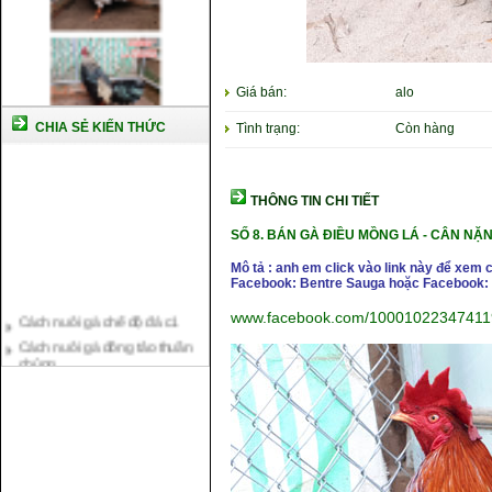
Giá bán:
alo
CHIA SẺ KIẾN THỨC
Tình trạng:
Còn hàng
THÔNG TIN CHI TIẾT
SỐ 8.
BÁN GÀ ĐIỀU MỒNG LÁ -
CÂN NẶ
N
Mô tả : anh em click vào link này để xem 
Facebook: Bentre Sauga hoặc Facebook: 
Cách nuôi gà chế độ đá c1
www.facebook.com/10001022347411
Cách nuôi gà đông tảo thuần
chủng
Kỹ thuật nuôi gà con mới nở
Hướng dẫn nuôi gà đá
Tại sao bạn cần biết cách nuôi
gà chọi ?
Cách điều trị bệnh sổ mũi cho
gà