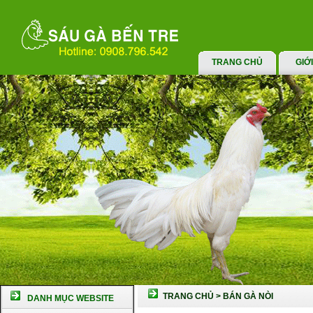
TRANG CHỦ
GIỚ
TRANG CHỦ
>
BÁN GÀ NÒI
DANH MỤC WEBSITE