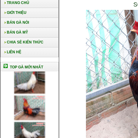
TRANG CHỦ
S
GIỚI THIỆU
BÁN GÀ NÒI
BÁN GÀ MỸ
CHIA SẺ KIẾN THỨC
LIÊN HỆ
TOP GÀ MỚI NHẤT