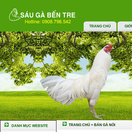
TRANG CHỦ
GIỚ
TRANG CHỦ
>
BÁN GÀ NÒI
DANH MỤC WEBSITE