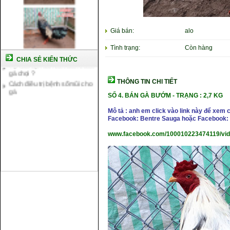
Cách nuôi gà chế độ đá c1
Cách nuôi gà đông tảo thuần
chủng
Giá bán:
alo
Kỹ thuật nuôi gà con mới nở
Hướng dẫn nuôi gà đá
Tình trạng:
Còn hàng
Tại sao bạn cần biết cách nuôi
CHIA SẺ KIẾN THỨC
gà chọi ?
Cách điều trị bệnh sổ mũi cho
THÔNG TIN CHI TIẾT
gà
SỐ 4. BÁN GÀ BƯỚM - TRẠNG : 2,7 KG
Mô tả : anh em click vào link này để xem 
Facebook: Bentre Sauga hoặc Facebook: 
www.facebook.com/100010223474119/vi