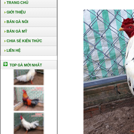
TRANG CHỦ
GIỚI THIỆU
BÁN GÀ NÒI
BÁN GÀ MỸ
CHIA SẺ KIẾN THỨC
LIÊN HỆ
TOP GÀ MỚI NHẤT