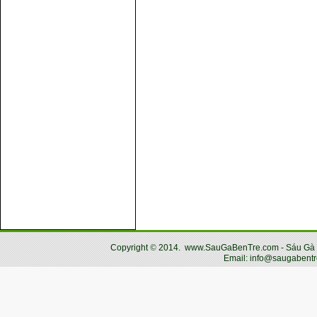
Copyright
©
2014.
www.SauGaBenTre.com - Sáu Gà Bến
Email: info@saugabentr