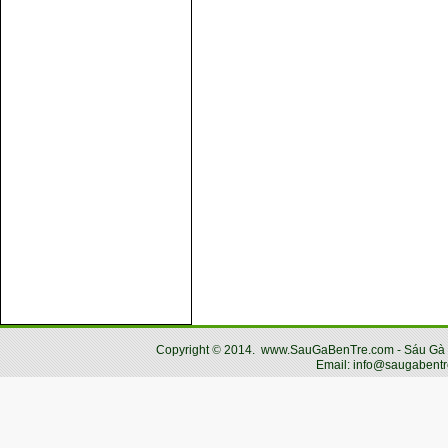
Copyright
©
2014.
www.SauGaBenTre.com - Sáu Gà Bến
Email: info@saugabentr