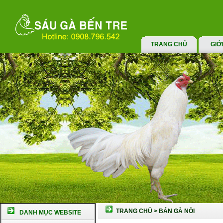
TRANG CHỦ
GIỚ
TRANG CHỦ
>
BÁN GÀ NÒI
DANH MỤC WEBSITE