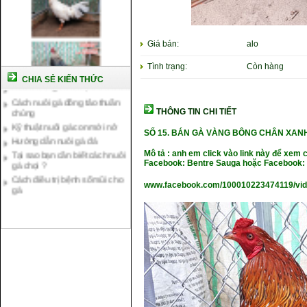
Giá bán:
alo
Tình trạng:
Còn hàng
Cách nuôi gà chế độ đá c1
CHIA SẺ KIẾN THỨC
Cách nuôi gà đông tảo thuần
chủng
THÔNG TIN CHI TIẾT
Kỹ thuật nuôi gà con mới nở
Hướng dẫn nuôi gà đá
SỐ 15.
BÁN GÀ VÀNG BÔNG CHÂN XANH
Tại sao bạn cần biết cách nuôi
Mô tả : anh em click vào link này để xem 
gà chọi ?
Facebook: Bentre Sauga hoặc Facebook: 
Cách điều trị bệnh sổ mũi cho
gà
www.facebook.com/100010223474119/vi