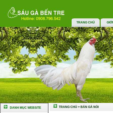
TRANG CHỦ
GIỚ
TRANG CHỦ
>
BÁN GÀ NÒI
DANH MỤC WEBSITE