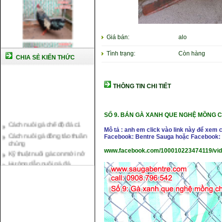
Giá bán:
alo
Tình trạng:
Còn hàng
CHIA SẺ KIẾN THỨC
THÔNG TIN CHI TIẾT
SỐ 9.
BÁN GÀ XANH QUE NGHỆ MỒNG C
Cách nuôi gà chế độ đá c1
Cách nuôi gà đông tảo thuần
Mô tả : anh em click vào link này để xem 
chủng
Facebook: Bentre Sauga hoặc Facebook: 
Kỹ thuật nuôi gà con mới nở
www.facebook.com/100010223474119/vi
Hướng dẫn nuôi gà đá
Tại sao bạn cần biết cách nuôi
gà chọi ?
Cách điều trị bệnh sổ mũi cho
gà