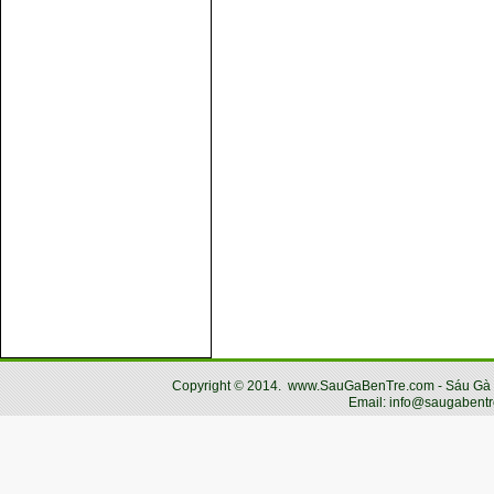
Copyright
©
2014.
www.SauGaBenTre.com - Sáu Gà Bến
Email: info@saugabentr