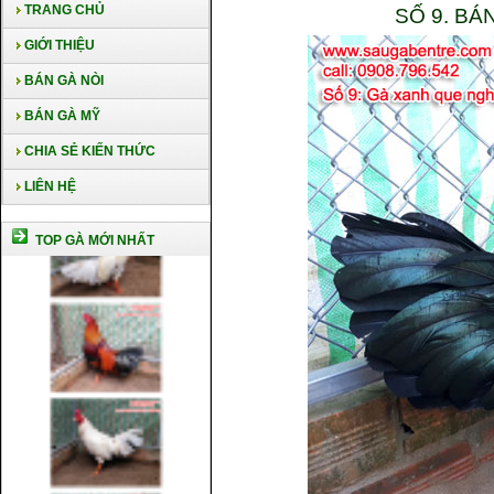
TRANG CHỦ
SỐ 9. B
GIỚI THIỆU
BÁN GÀ NÒI
BÁN GÀ MỸ
CHIA SẺ KIẾN THỨC
LIÊN HỆ
TOP GÀ MỚI NHẤT