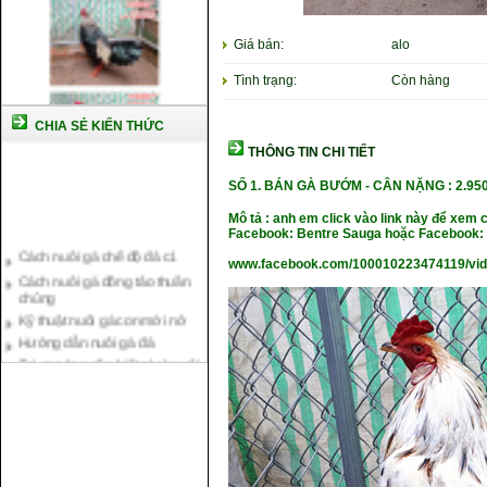
Giá bán:
alo
Tình trạng:
Còn hàng
CHIA SẺ KIẾN THỨC
THÔNG TIN CHI TIẾT
SỐ 1. BÁN GÀ BƯỚM - CÂN NẶNG
: 2.95
Mô tả : anh em click vào link này để xem 
Facebook: Bentre Sauga hoặc Facebook: 
Cách nuôi gà chế độ đá c1
Cách nuôi gà đông tảo thuần
www.facebook.com/100010223474119/vi
chủng
Kỹ thuật nuôi gà con mới nở
Hướng dẫn nuôi gà đá
Tại sao bạn cần biết cách nuôi
gà chọi ?
Cách điều trị bệnh sổ mũi cho
gà