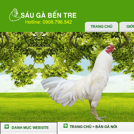
TRANG CHỦ
GIỚ
TRANG CHỦ
>
BÁN GÀ NÒI
DANH MỤC WEBSITE