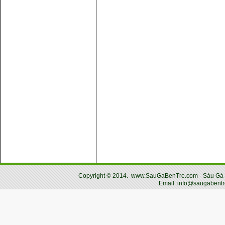
Copyright
©
2014.
www.SauGaBenTre.com - Sáu Gà Bến
Email: info@saugabentr