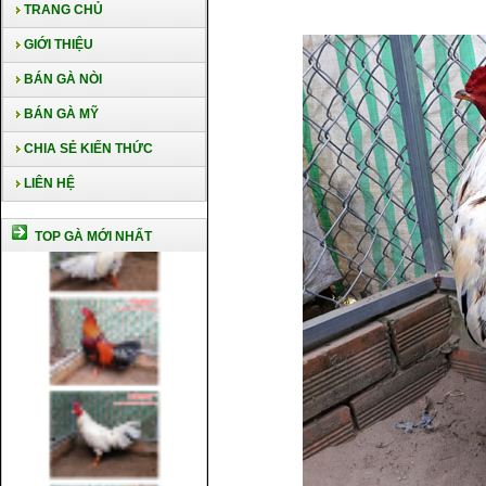
TRANG CHỦ
GIỚI THIỆU
BÁN GÀ NÒI
BÁN GÀ MỸ
CHIA SẺ KIẾN THỨC
LIÊN HỆ
TOP GÀ MỚI NHẤT