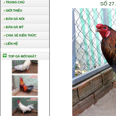
TRANG CHỦ
SỐ 27
GIỚI THIỆU
BÁN GÀ NÒI
BÁN GÀ MỸ
CHIA SẺ KIẾN THỨC
LIÊN HỆ
TOP GÀ MỚI NHẤT