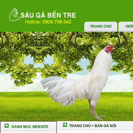
TRANG CHỦ
GIỚ
TRANG CHỦ
>
BÁN GÀ NÒI
DANH MỤC WEBSITE