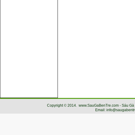
Copyright
©
2014.
www.SauGaBenTre.com - Sáu Gà Bến
Email: info@saugabentr