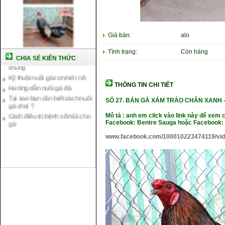
Giá bán:
alo
Cách nuôi gà chế độ đá c1
Cách nuôi gà đông tảo thuần
Tình trạng:
Còn hàng
chủng
CHIA SẺ KIẾN THỨC
Kỹ thuật nuôi gà con mới nở
Hướng dẫn nuôi gà đá
THÔNG TIN CHI TIẾT
Tại sao bạn cần biết cách nuôi
gà chọi ?
SỐ 27.
BÁN GÀ XÁM TRẢO CHÂN XANH 
Cách điều trị bệnh sổ mũi cho
gà
Mô tả : anh em click vào link này để xem 
Facebook: Bentre Sauga hoặc Facebook: 
www.facebook.com/100010223474119/vi