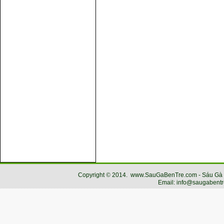
Copyright
©
2014.
www.SauGaBenTre.com - Sáu Gà Bến
Email: info@saugabentr