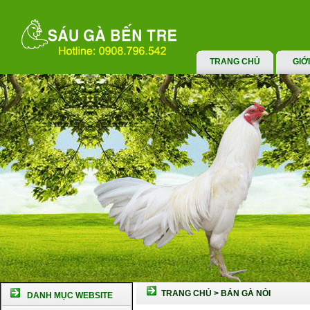
TRANG CHỦ
GIỚ
TRANG CHỦ
>
BÁN GÀ NÒI
DANH MỤC WEBSITE