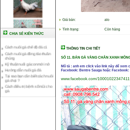
Giá bán:
alo
Tình trạng:
Còn hàng
CHIA SẺ KIẾN THỨC
Cách nuôi gà chế độ đá c1
Cách nuôi gà đông tảo thuần
THÔNG TIN CHI TIẾT
chủng
SỐ 11.
BÁN GÀ VÀNG CHÂN XANH MỒNG
Kỹ thuật nuôi gà con mới nở
Hướng dẫn nuôi gà đá
Mô tả : anh em click vào link này để xem 
Facebook: Bentre Sauga hoặc Facebook: 
Tại sao bạn cần biết cách nuôi
gà chọi ?
www.facebook.com/10001022347411
Cách điều trị bệnh sổ mũi cho
gà