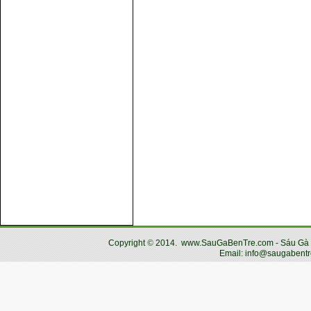
Copyright
©
2014.
www.SauGaBenTre.com - Sáu Gà Bến
Email: info@saugabentr