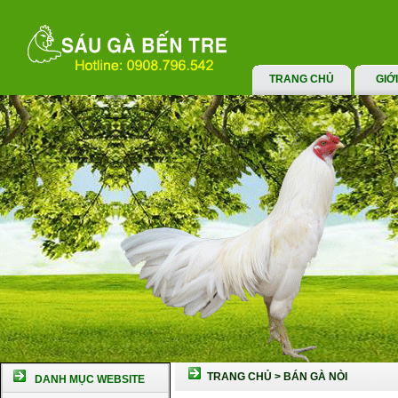
TRANG CHỦ
GIỚ
TRANG CHỦ
>
BÁN GÀ NÒI
DANH MỤC WEBSITE