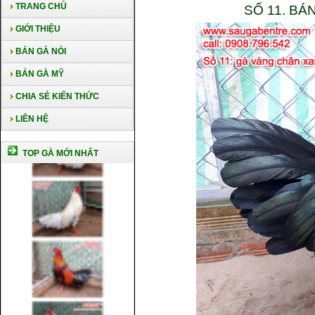
TRANG CHỦ
SỐ 11. B
GIỚI THIỆU
BÁN GÀ NÒI
BÁN GÀ MỸ
CHIA SẺ KIẾN THỨC
LIÊN HỆ
TOP GÀ MỚI NHẤT