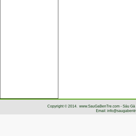
Copyright
©
2014.
www.SauGaBenTre.com - Sáu Gà Bến
Email: info@saugabentr