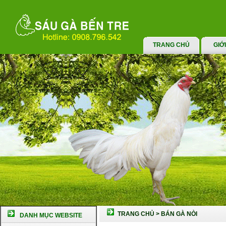
TRANG CHỦ
GIỚ
TRANG CHỦ
>
BÁN GÀ NÒI
DANH MỤC WEBSITE