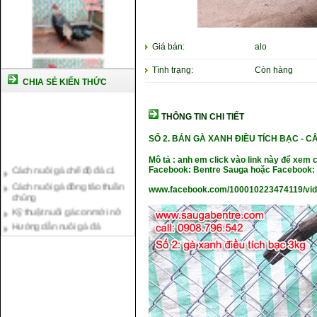
Giá bán:
alo
Tình trạng:
Còn hàng
CHIA SẺ KIẾN THỨC
THÔNG TIN CHI TIẾT
SỐ 2. BÁN GÀ XANH ĐIỀU TÍCH BẠC - 
Cách nuôi gà chế độ đá c1
Mô tả : anh em click vào link này để xem 
Facebook: Bentre Sauga hoặc Facebook: 
Cách nuôi gà đông tảo thuần
chủng
www.facebook.com/100010223474119/vi
Kỹ thuật nuôi gà con mới nở
Hướng dẫn nuôi gà đá
Tại sao bạn cần biết cách nuôi
gà chọi ?
Cách điều trị bệnh sổ mũi cho
gà