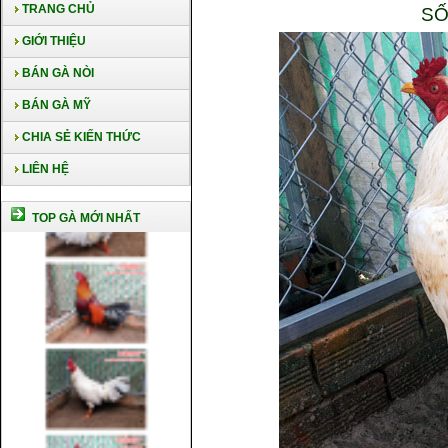
TRANG CHỦ
SỐ
GIỚI THIỆU
BÁN GÀ NÒI
BÁN GÀ MỸ
CHIA SẺ KIẾN THỨC
LIÊN HỆ
TOP GÀ MỚI NHẤT