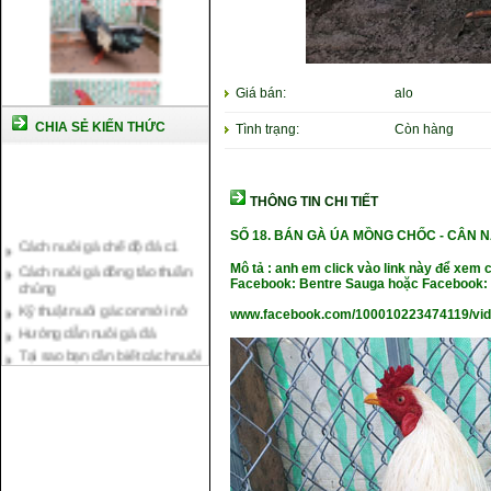
Giá bán:
alo
CHIA SẺ KIẾN THỨC
Tình trạng:
Còn hàng
THÔNG TIN CHI TIẾT
Cách nuôi gà chế độ đá c1
SỐ 18.
BÁN GÀ ÚA MỒNG CHỐC -
CÂN N
Cách nuôi gà đông tảo thuần
chủng
Mô tả : anh em click vào link này để xem 
Facebook: Bentre Sauga hoặc Facebook: 
Kỹ thuật nuôi gà con mới nở
Hướng dẫn nuôi gà đá
www.facebook.com/100010223474119/vi
Tại sao bạn cần biết cách nuôi
gà chọi ?
Cách điều trị bệnh sổ mũi cho
gà