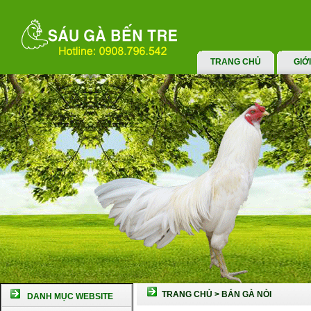
TRANG CHỦ
GIỚ
TRANG CHỦ
>
BÁN GÀ NÒI
DANH MỤC WEBSITE