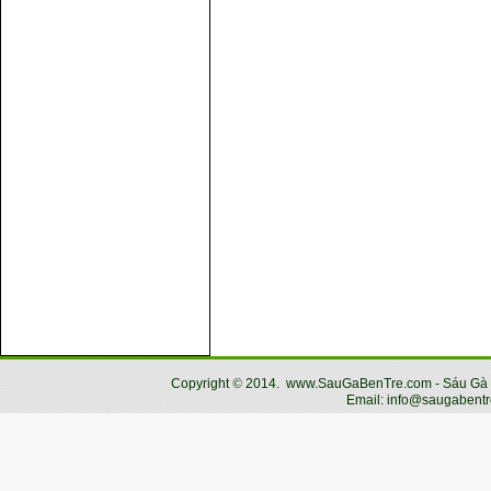
Copyright
©
2014.
www.SauGaBenTre.com - Sáu Gà Bến
Email: info@saugabentr