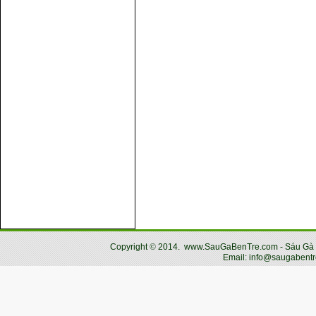
Copyright
©
2014.
www.SauGaBenTre.com - Sáu Gà Bến
Email: info@saugabentr