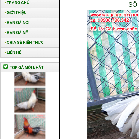
TRANG CHỦ
SỐ 
GIỚI THIỆU
BÁN GÀ NÒI
BÁN GÀ MỸ
CHIA SẺ KIẾN THỨC
LIÊN HỆ
TOP GÀ MỚI NHẤT