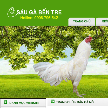
TRANG CHỦ
GIỚ
TRANG CHỦ
>
BÁN GÀ NÒI
DANH MỤC WEBSITE