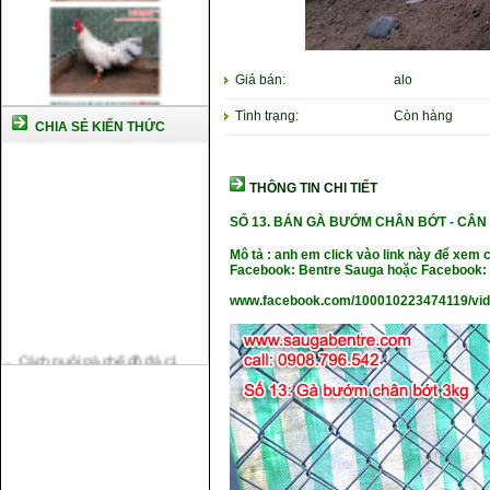
Giá bán:
alo
Tình trạng:
Còn hàng
CHIA SẺ KIẾN THỨC
THÔNG TIN CHI TIẾT
SỐ 13.
BÁN GÀ BƯỚM CHÂN BỚT -
CÂN
Mô tả : anh em click vào link này để xem 
Facebook: Bentre Sauga hoặc Facebook: 
www.facebook.com/100010223474119/vi
Cách nuôi gà chế độ đá c1
Cách nuôi gà đông tảo thuần
chủng
Kỹ thuật nuôi gà con mới nở
Hướng dẫn nuôi gà đá
Tại sao bạn cần biết cách nuôi
gà chọi ?