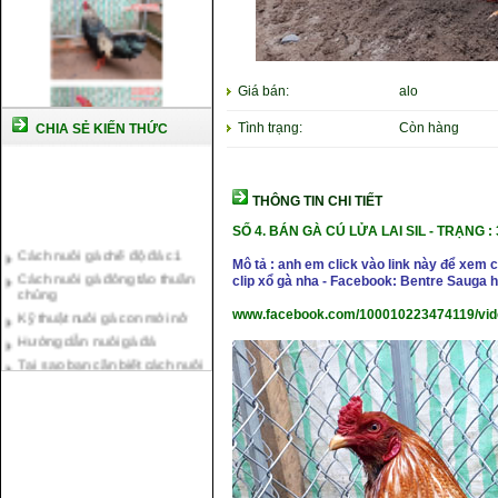
Giá bán:
alo
Tình trạng:
Còn hàng
CHIA SẺ KIẾN THỨC
THÔNG TIN CHI TIẾT
SỐ 4. BÁN GÀ CÚ LỬA LAI SIL - TRẠNG : 
Cách nuôi gà chế độ đá c1
Cách nuôi gà đông tảo thuần
Mô tả : anh em click vào link này để xem
chủng
clip xổ gà nha - Facebook: Bentre Sauga
Kỹ thuật nuôi gà con mới nở
www.facebook.com/100010223474119/vi
Hướng dẫn nuôi gà đá
Tại sao bạn cần biết cách nuôi
gà chọi ?
Cách điều trị bệnh sổ mũi cho
gà