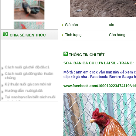
Giá bán:
alo
Tình trạng:
Còn hàng
CHIA SẺ KIẾN THỨC
THÔNG TIN CHI TIẾT
Cách nuôi gà chế độ đá c1
SỐ 4. BÁN GÀ CÚ LỬA LAI SIL - TRẠNG : 
Cách nuôi gà đông tảo thuần
Mô tả : anh em click vào link này để xem
chủng
clip xổ gà nha - Facebook: Bentre Sauga
Kỹ thuật nuôi gà con mới nở
Hướng dẫn nuôi gà đá
www.facebook.com/100010223474119/vi
Tại sao bạn cần biết cách nuôi
gà chọi ?
Cách điều trị bệnh sổ mũi cho
gà