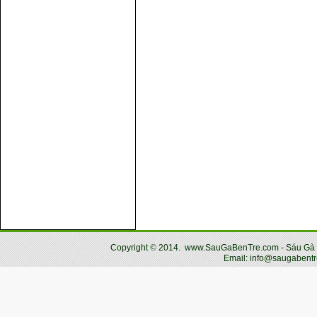
Copyright
©
2014.
www.SauGaBenTre.com - Sáu Gà Bến
Email: info@saugabentr