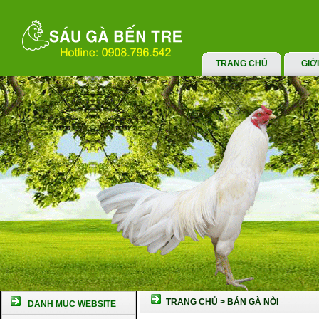
TRANG CHỦ
GIỚ
TRANG CHỦ
>
BÁN GÀ NÒI
DANH MỤC WEBSITE