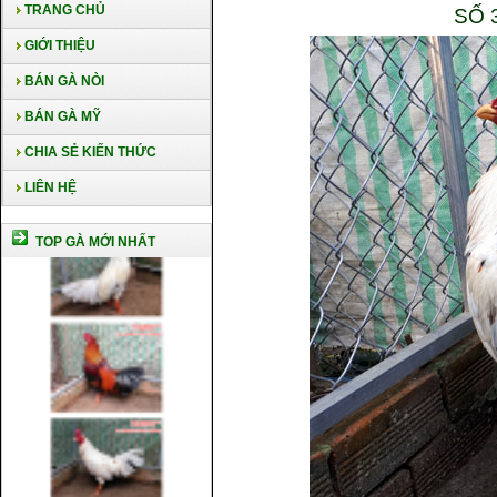
TRANG CHỦ
SỐ 
GIỚI THIỆU
BÁN GÀ NÒI
BÁN GÀ MỸ
CHIA SẺ KIẾN THỨC
LIÊN HỆ
TOP GÀ MỚI NHẤT