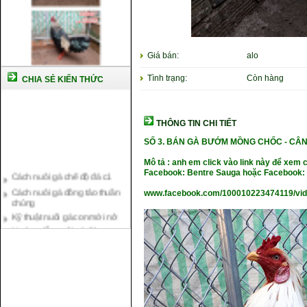
Giá bán:
alo
Tình trạng:
Còn hàng
CHIA SẺ KIẾN THỨC
THÔNG TIN CHI TIẾT
SỐ 3. BÁN GÀ BƯỚM MỒNG CHỐC -
CÂN
Mô tả : anh em click vào link này để xem 
Cách nuôi gà chế độ đá c1
Facebook: Bentre Sauga hoặc Facebook: 
Cách nuôi gà đông tảo thuần
chủng
www.facebook.com/100010223474119/vi
Kỹ thuật nuôi gà con mới nở
Hướng dẫn nuôi gà đá
Tại sao bạn cần biết cách nuôi
gà chọi ?
Cách điều trị bệnh sổ mũi cho
gà