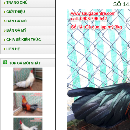
TRANG CHỦ
SỐ 14
GIỚI THIỆU
BÁN GÀ NÒI
BÁN GÀ MỸ
CHIA SẺ KIẾN THỨC
LIÊN HỆ
TOP GÀ MỚI NHẤT