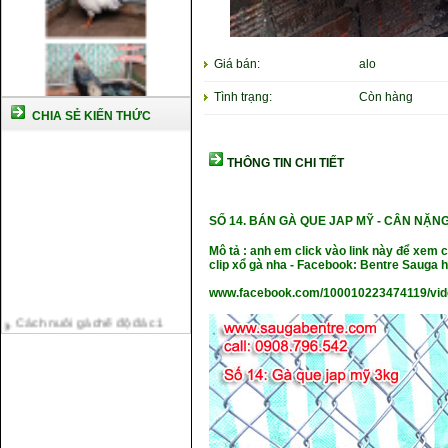
Giá bán:
alo
Tình trạng:
Còn hàng
CHIA SẺ KIẾN THỨC
THÔNG TIN CHI TIẾT
SỐ 14.
BÁN GÀ QUE JAP MỸ -
CÂN NẶ
NG
Mô tả : anh em click vào link này để xem
clip xổ gà nha - Facebook: Bentre Sauga
www.facebook.com/100010223474119/vi
Cách nuôi gà chế độ đá c1
Cách nuôi gà đông tảo thuần
chủng
Kỹ thuật nuôi gà con mới nở
Hướng dẫn nuôi gà đá
Tại sao bạn cần biết cách nuôi
gà chọi ?
Cách điều trị bệnh sổ mũi cho