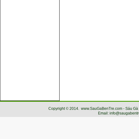
Copyright
©
2014.
www.SauGaBenTre.com - Sáu Gà Bến
Email: info@saugabentr