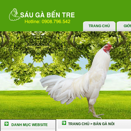
TRANG CHỦ
GIỚ
TRANG CHỦ
>
BÁN GÀ NÒI
DANH MỤC WEBSITE