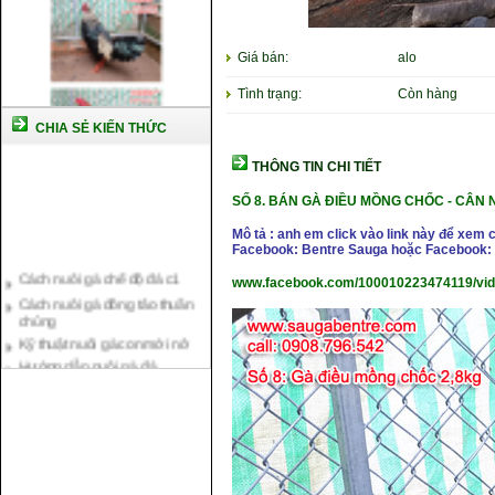
Giá bán:
alo
Tình trạng:
Còn hàng
CHIA SẺ KIẾN THỨC
THÔNG TIN CHI TIẾT
SỐ 8.
BÁN GÀ ĐIỀU MỒNG CHỐC -
CÂN 
Mô tả : anh em click vào link này để xem 
Facebook: Bentre Sauga hoặc Facebook: 
Cách nuôi gà chế độ đá c1
www.facebook.com/100010223474119/vi
Cách nuôi gà đông tảo thuần
chủng
Kỹ thuật nuôi gà con mới nở
Hướng dẫn nuôi gà đá
Tại sao bạn cần biết cách nuôi
gà chọi ?
Cách điều trị bệnh sổ mũi cho
gà