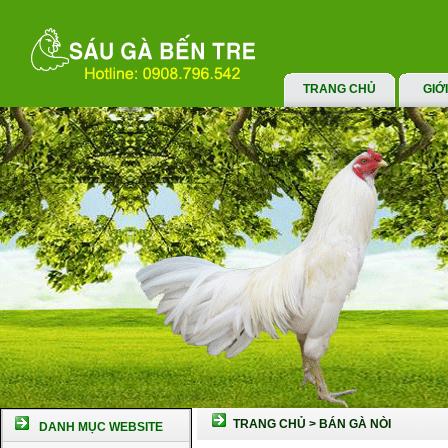
TRANG CHỦ
GIỚ
TRANG CHỦ
>
BÁN GÀ NÒI
DANH MỤC WEBSITE