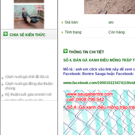
Giá bán:
alo
Tình trạng:
Còn hàng
CHIA SẺ KIẾN THỨC
THÔNG TIN CHI TIẾT
SỐ 4. BÁN GÀ XANH ĐIỀU MỒNG TRẬP TR
Mô tả : anh em click vào link này để xem 
Cách nuôi gà chế độ đá c1
Facebook: Bentre Sauga hoặc Facebook: 
Cách nuôi gà đông tảo thuần
chủng
www.facebook.com/100010223474119/vi
Kỹ thuật nuôi gà con mới nở
Hướng dẫn nuôi gà đá
Tại sao bạn cần biết cách nuôi
gà chọi ?
Cách điều trị bệnh sổ mũi cho
gà