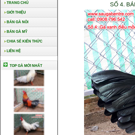
TRANG CHỦ
SỐ 4. B
GIỚI THIỆU
BÁN GÀ NÒI
BÁN GÀ MỸ
CHIA SẺ KIẾN THỨC
LIÊN HỆ
TOP GÀ MỚI NHẤT