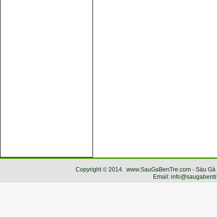
Copyright
©
2014.
www.SauGaBenTre.com - Sáu Gà Bến
Email: info@saugabentr