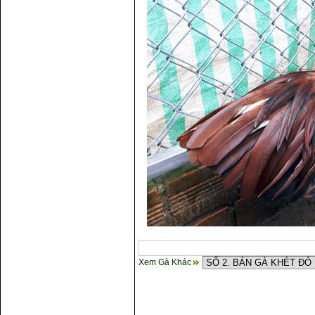
Cách điều trị bệnh sổ mũi cho
gà
Xem Gà Khác