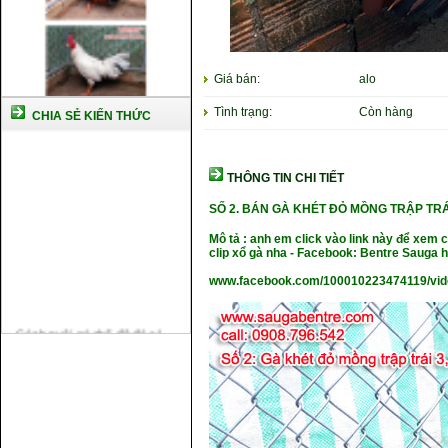
Giá bán:
alo
Tình trạng:
Còn hàng
CHIA SẺ KIẾN THỨC
THÔNG TIN CHI TIẾT
SỐ 2. BÁN GÀ KHÉT ĐỎ MỒNG TRẬP TRÁI
Mô tả : anh em click vào link này để xem
clip xổ gà nha - Facebook: Bentre Sauga
www.facebook.com/100010223474119/vi
Cách nuôi gà chế độ đá c1
Cách nuôi gà đông tảo thuần
chủng
Kỹ thuật nuôi gà con mới nở
Hướng dẫn nuôi gà đá
Tại sao bạn cần biết cách nuôi
gà chọi ?