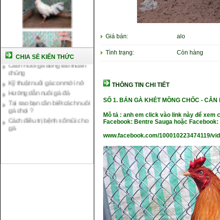
Giá bán:
alo
Cách nuôi gà chế độ đá c1
Tình trạng:
Còn hàng
CHIA SẺ KIẾN THỨC
Cách nuôi gà đông tảo thuần
chủng
Kỹ thuật nuôi gà con mới nở
THÔNG TIN CHI TIẾT
Hướng dẫn nuôi gà đá
Tại sao bạn cần biết cách nuôi
SỐ 1. BÁN GÀ KHÉT MỒNG CHỐC - CÂ
gà chọi ?
Cách điều trị bệnh sổ mũi cho
Mô tả : anh em click vào link này để xem 
gà
Facebook: Bentre Sauga hoặc Facebook: 
www.facebook.com/100010223474119/vi