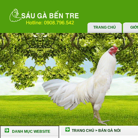
TRANG CHỦ
GIỚ
TRANG CHỦ
>
BÁN GÀ NÒI
DANH MỤC WEBSITE