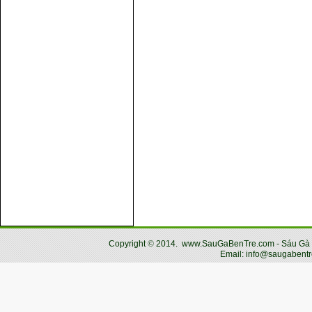
Copyright
©
2014.
www.SauGaBenTre.com - Sáu Gà Bến
Email: info@saugabentr