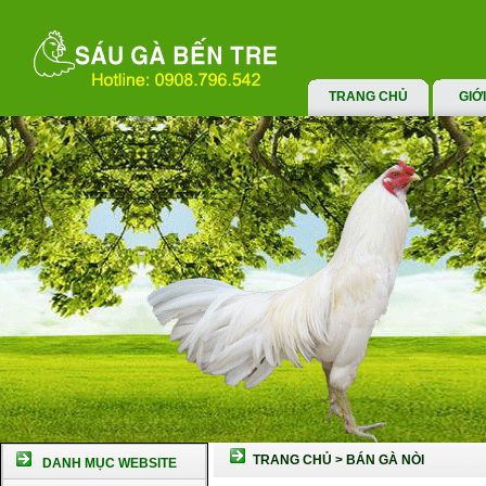
TRANG CHỦ
GIỚ
TRANG CHỦ
>
BÁN GÀ NÒI
DANH MỤC WEBSITE