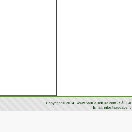
Copyright
©
2014.
www.SauGaBenTre.com - Sáu Gà Bến
Email: info@saugabentr