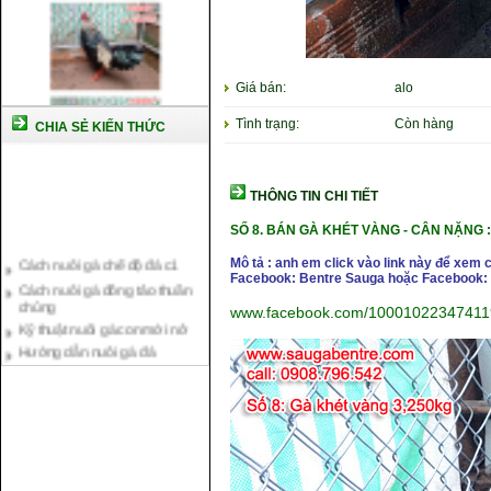
Giá bán:
alo
Tình trạng:
Còn hàng
CHIA SẺ KIẾN THỨC
THÔNG TIN CHI TIẾT
SỐ 8.
BÁN GÀ KHÉT VÀNG -
CÂN NẶ
NG :
Cách nuôi gà chế độ đá c1
Mô tả : anh em click vào link này để xem 
Cách nuôi gà đông tảo thuần
Facebook: Bentre Sauga hoặc Facebook: 
chủng
Kỹ thuật nuôi gà con mới nở
www.facebook.com/10001022347411
Hướng dẫn nuôi gà đá
Tại sao bạn cần biết cách nuôi
gà chọi ?
Cách điều trị bệnh sổ mũi cho
gà