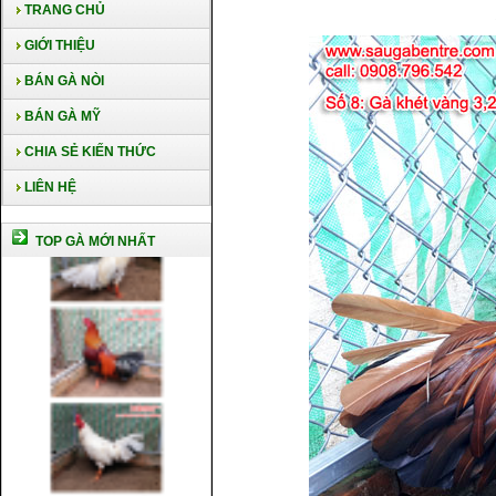
TRANG CHỦ
GIỚI THIỆU
BÁN GÀ NÒI
BÁN GÀ MỸ
CHIA SẺ KIẾN THỨC
LIÊN HỆ
TOP GÀ MỚI NHẤT