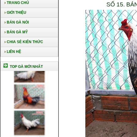
TRANG CHỦ
SỐ 15. BÁ
GIỚI THIỆU
BÁN GÀ NÒI
BÁN GÀ MỸ
CHIA SẺ KIẾN THỨC
LIÊN HỆ
TOP GÀ MỚI NHẤT