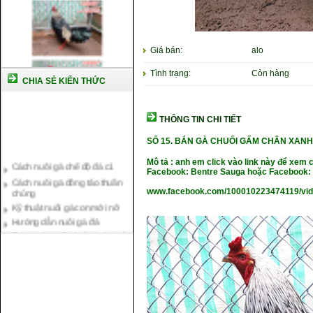
Giá bán:
alo
Tình trạng:
Còn hàng
CHIA SẺ KIẾN THỨC
THÔNG TIN CHI TIẾT
SỐ 15.
BÁN GÀ CHUỐI GẤM CHÂN XANH L
Cách nuôi gà chế độ đá c1
Mô tả : anh em click vào link này để xem 
Cách nuôi gà đông tảo thuần
Facebook: Bentre Sauga hoặc Facebook: 
chủng
www.facebook.com/100010223474119/vi
Kỹ thuật nuôi gà con mới nở
Hướng dẫn nuôi gà đá
Tại sao bạn cần biết cách nuôi
gà chọi ?
Cách điều trị bệnh sổ mũi cho
gà