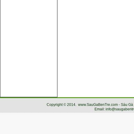
Copyright
©
2014.
www.SauGaBenTre.com - Sáu Gà Bến
Email: info@saugabentr