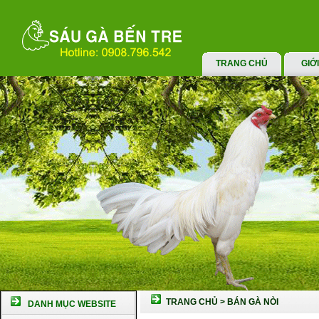
TRANG CHỦ
GIỚ
TRANG CHỦ
>
BÁN GÀ NÒI
DANH MỤC WEBSITE