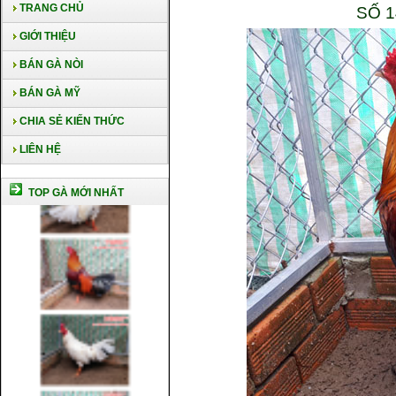
TRANG CHỦ
SỐ 
GIỚI THIỆU
BÁN GÀ NÒI
BÁN GÀ MỸ
CHIA SẺ KIẾN THỨC
LIÊN HỆ
TOP GÀ MỚI NHẤT