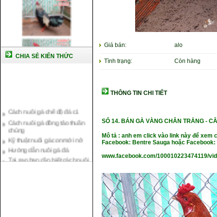
Giá bán:
alo
CHIA SẺ KIẾN THỨC
Tình trạng:
Còn hàng
THÔNG TIN CHI TIẾT
Cách nuôi gà chế độ đá c1
Cách nuôi gà đông tảo thuần
chủng
SỐ 14.
BÁN GÀ VÀNG CHÂN TRẮNG -
CÂ
Kỹ thuật nuôi gà con mới nở
Mô tả : anh em click vào link này để xem 
Hướng dẫn nuôi gà đá
Facebook: Bentre Sauga hoặc Facebook: 
Tại sao bạn cần biết cách nuôi
www.facebook.com/100010223474119/vi
gà chọi ?
Cách điều trị bệnh sổ mũi cho
gà