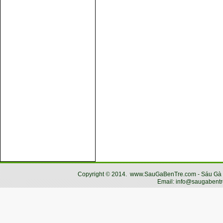
Copyright
©
2014.
www.SauGaBenTre.com - Sáu Gà Bến
Email: info@saugabentr