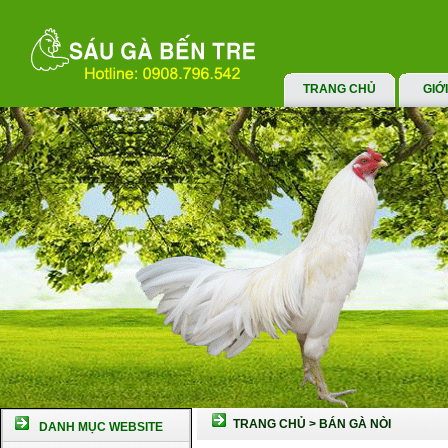
TRANG CHỦ
GIỚ
TRANG CHỦ
>
BÁN GÀ NÒI
DANH MỤC WEBSITE