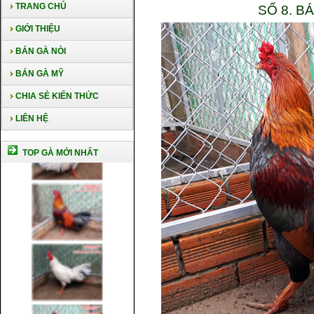
TRANG CHỦ
SỐ 8. B
GIỚI THIỆU
BÁN GÀ NÒI
BÁN GÀ MỸ
CHIA SẺ KIẾN THỨC
LIÊN HỆ
TOP GÀ MỚI NHẤT