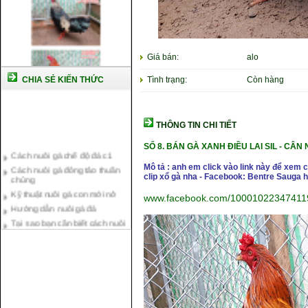
Giá bán:
alo
CHIA SẺ KIẾN THỨC
Tình trạng:
Còn hàng
THÔNG TIN CHI TIẾT
Cách nuôi gà chế độ đá c1
SỐ 8.
BÁN GÀ XANH ĐIỀU LAI SIL -
CÂN 
Cách nuôi gà đông tảo thuần
Mô tả : anh em click vào link này để xem
chủng
clip xổ gà nha - Facebook: Bentre Sauga
Kỹ thuật nuôi gà con mới nở
Hướng dẫn nuôi gà đá
www.facebook.com/10001022347411
Tại sao bạn cần biết cách nuôi
gà chọi ?
Cách điều trị bệnh sổ mũi cho
gà