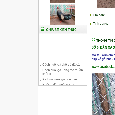
Giá bán:
Tình trạng:
CHIA SẺ KIẾN THỨC
THÔNG TIN C
SỐ 6.
BÁN GÀ 
Mô tả : anh em 
Cách nuôi gà chế độ đá c1
clip xổ gà nha 
Cách nuôi gà đông tảo thuần
www.facebook.
chủng
Kỹ thuật nuôi gà con mới nở
Hướng dẫn nuôi gà đá
Tại sao bạn cần biết cách nuôi
gà chọi ?
Cách điều trị bệnh sổ mũi cho
gà