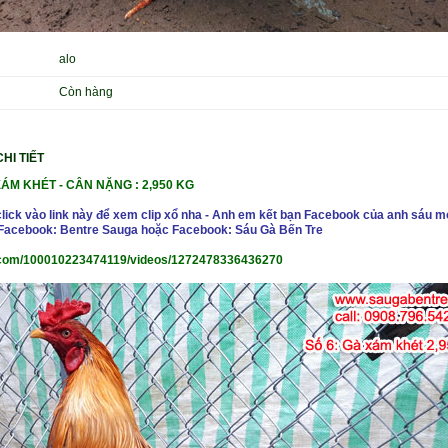
alo
Còn hàng
HI TIẾT
XÁM KHÉT
-
CÂN NẶNG : 2,950 KG
click vào link này để xem clip xổ nha - Anh em kết bạn Facebook của anh sáu m
- Facebook: Bentre Sauga hoặc Facebook: Sáu Gà Bến Tre
com/100010223474119/videos/1272478336436270