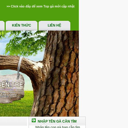
>> Click vào đây để xem Top gà mới cập nhật
KIẾN THỨC
LIÊN HỆ
NHẬP TÊN GÀ CẦN TÌM
Nhập tên con gà bạn cần tìm