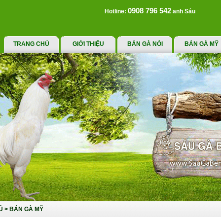
0908 796 542
Hotline:
anh Sáu
TRANG CHỦ
GIỚI THIỆU
BÁN GÀ NÒI
BÁN GÀ MỸ
Ủ
>
BÁN GÀ MỸ