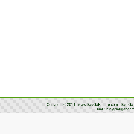
Copyright
©
2014.
www.SauGaBenTre.com - Sáu Gà Bến
Email: info@saugabentr