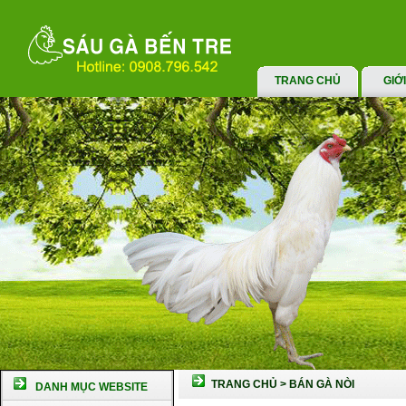
TRANG CHỦ
GIỚ
TRANG CHỦ
>
BÁN GÀ NÒI
DANH MỤC WEBSITE