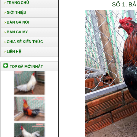
TRANG CHỦ
SỐ 1. B
GIỚI THIỆU
BÁN GÀ NÒI
BÁN GÀ MỸ
CHIA SẺ KIẾN THỨC
LIÊN HỆ
TOP GÀ MỚI NHẤT