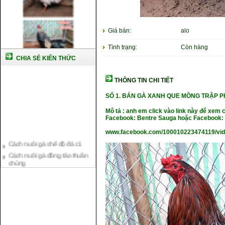
Giá bán:
alo
Tình trạng:
Còn hàng
CHIA SẺ KIẾN THỨC
THÔNG TIN CHI TIẾT
SỐ 1. BÁN GÀ XANH QUE MỒNG TRẬP P
Mô tả : anh em click vào link này để xem 
Facebook: Bentre Sauga hoặc Facebook: 
www.facebook.com/100010223474119/vi
Cách nuôi gà chế độ đá c1
Cách nuôi gà đông tảo thuần
chủng
Kỹ thuật nuôi gà con mới nở
Hướng dẫn nuôi gà đá
Tại sao bạn cần biết cách nuôi
gà chọi ?
Cách điều trị bệnh sổ mũi cho
gà