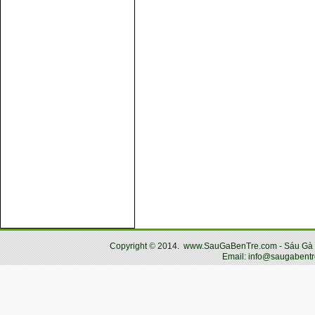
Copyright
©
2014.
www.SauGaBenTre.com - Sáu Gà Bến
Email: info@saugabentr