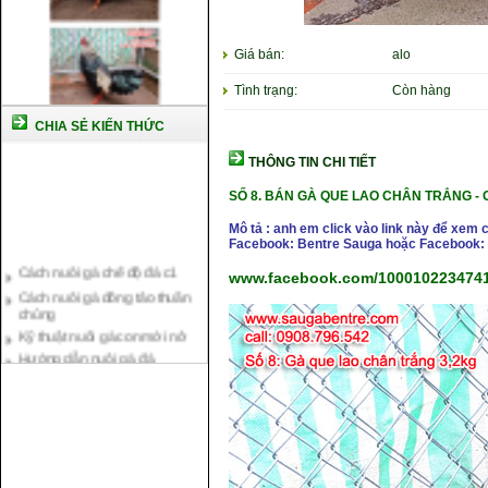
Giá bán:
alo
Tình trạng:
Còn hàng
CHIA SẺ KIẾN THỨC
THÔNG TIN CHI TIẾT
SỐ 8.
BÁN GÀ QUE LAO CHÂN TRẮNG -
C
Mô tả : anh em click vào link này để xem 
Facebook: Bentre Sauga hoặc Facebook: 
Cách nuôi gà chế độ đá c1
www.facebook.com/1000102234741
Cách nuôi gà đông tảo thuần
chủng
Kỹ thuật nuôi gà con mới nở
Hướng dẫn nuôi gà đá
Tại sao bạn cần biết cách nuôi
gà chọi ?
Cách điều trị bệnh sổ mũi cho
gà