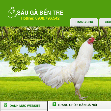
TRANG CHỦ
GIỚ
TRANG CHỦ
>
BÁN GÀ NÒI
DANH MỤC WEBSITE