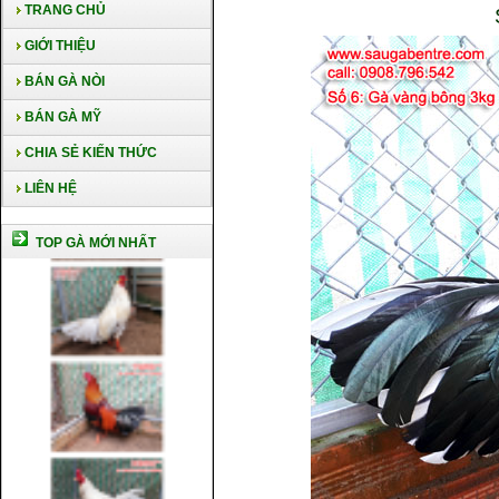
TRANG CHỦ
GIỚI THIỆU
BÁN GÀ NÒI
BÁN GÀ MỸ
CHIA SẺ KIẾN THỨC
LIÊN HỆ
TOP GÀ MỚI NHẤT