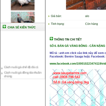
Giá bán:
alo
Tình trạng:
Còn hàng
CHIA SẺ KIẾN THỨC
THÔNG TIN CHI TIẾT
SỐ 6.
BÁN GÀ VÀNG BÔNG
-
CÂN NẶNG :
Mô tả : anh em click vào link này để xem 
Facebook: Bentre Sauga hoặc Facebook: 
Cách nuôi gà chế độ đá c1
www.facebook.com/100010223474119/vi
Cách nuôi gà đông tảo thuần
chủng
Kỹ thuật nuôi gà con mới nở
Hướng dẫn nuôi gà đá
Tại sao bạn cần biết cách nuôi
gà chọi ?
Cách điều trị bệnh sổ mũi cho
gà