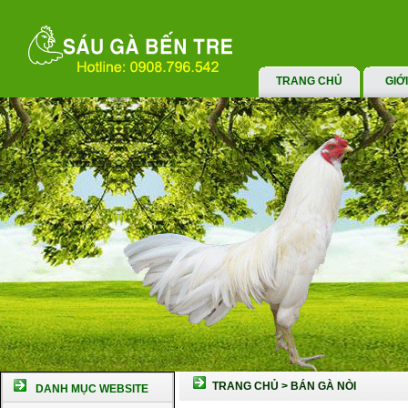
TRANG CHỦ
GIỚ
TRANG CHỦ
>
BÁN GÀ NÒI
DANH MỤC WEBSITE