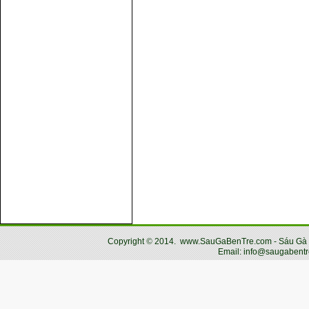
Copyright
©
2014.
www.SauGaBenTre.com - Sáu Gà Bến
Email: info@saugabentr