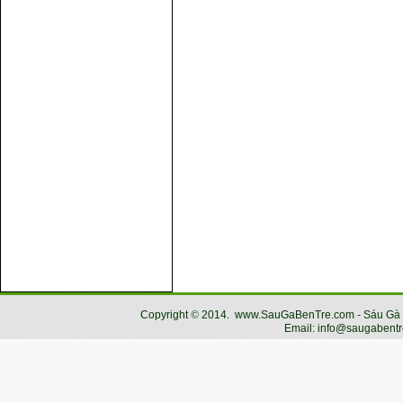
Copyright
©
2014.
www.SauGaBenTre.com - Sáu Gà Bến
Email: info@saugabentr