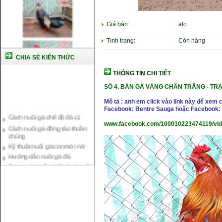
Giá bán:
alo
Tình trạng:
Còn hàng
CHIA SẺ KIẾN THỨC
THÔNG TIN CHI TIẾT
SỐ 4. BÁN GÀ VÀNG CHÂN TRẮNG - TRẠN
Mô tả : anh em click vào link này để xem 
Facebook: Bentre Sauga hoặc Facebook: 
Cách nuôi gà chế độ đá c1
Cách nuôi gà đông tảo thuần
www.facebook.com/100010223474119/vi
chủng
Kỹ thuật nuôi gà con mới nở
Hướng dẫn nuôi gà đá
Tại sao bạn cần biết cách nuôi
gà chọi ?
Cách điều trị bệnh sổ mũi cho
gà