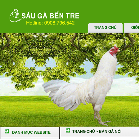
TRANG CHỦ
GIỚ
TRANG CHỦ
>
BÁN GÀ NÒI
DANH MỤC WEBSITE