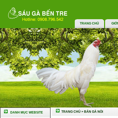
TRANG CHỦ
GIỚ
TRANG CHỦ
>
BÁN GÀ NÒI
DANH MỤC WEBSITE