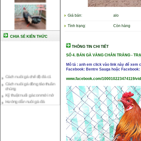
Giá bán:
alo
Tình trạng:
Còn hàng
CHIA SẺ KIẾN THỨC
THÔNG TIN CHI TIẾT
SỐ 4. BÁN GÀ VÀNG CHÂN TRẮNG - TRẠN
Mô tả : anh em click vào link này để xem 
Facebook: Bentre Sauga hoặc Facebook: 
Cách nuôi gà chế độ đá c1
Cách nuôi gà đông tảo thuần
www.facebook.com/100010223474119/vi
chủng
Kỹ thuật nuôi gà con mới nở
Hướng dẫn nuôi gà đá
Tại sao bạn cần biết cách nuôi
gà chọi ?
Cách điều trị bệnh sổ mũi cho
gà