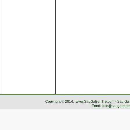
Copyright
©
2014.
www.SauGaBenTre.com - Sáu Gà Bến
Email: info@saugabentr