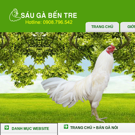
TRANG CHỦ
GIỚ
TRANG CHỦ
>
BÁN GÀ NÒI
DANH MỤC WEBSITE