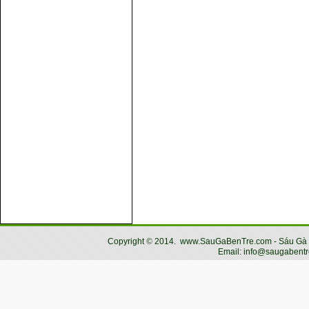
Copyright
©
2014.
www.SauGaBenTre.com - Sáu Gà Bến
Email: info@saugabentr