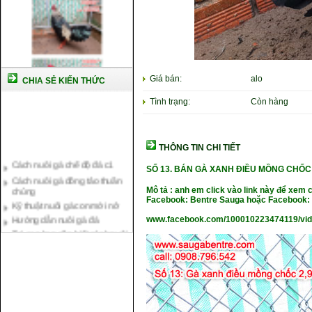
Giá bán:
alo
CHIA SẺ KIẾN THỨC
Tình trạng:
Còn hàng
THÔNG TIN CHI TIẾT
Cách nuôi gà chế độ đá c1
Cách nuôi gà đông tảo thuần
SỐ 13.
BÁN GÀ XANH ĐIỀU MỒNG CHỐC 
chủng
Mô tả : anh em click vào link này để xem 
Kỹ thuật nuôi gà con mới nở
Facebook: Bentre Sauga hoặc Facebook: 
Hướng dẫn nuôi gà đá
www.facebook.com/100010223474119/vi
Tại sao bạn cần biết cách nuôi
gà chọi ?
Cách điều trị bệnh sổ mũi cho
gà