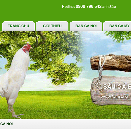
0908 796 542
Hotline:
anh Sáu
TRANG CHỦ
GIỚI THIỆU
BÁN GÀ NÒI
BÁN GÀ MỸ
GÀ NÒI