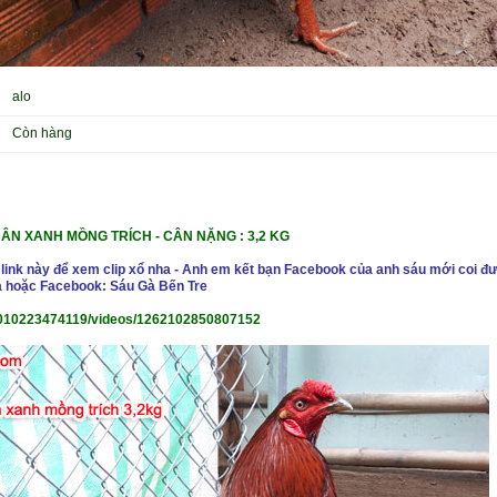
alo
Còn hàng
ÂN XANH MỒNG TRÍCH
-
CÂN NẶNG : 3,2 KG
 link này để xem clip xổ nha - Anh em kết bạn Facebook của anh sáu mới coi đư
 hoặc Facebook: Sáu Gà Bến Tre
010223474119/videos/1262102850807152