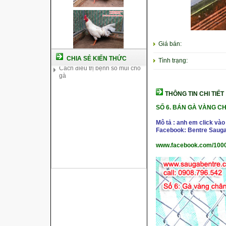
chủng
Kỹ thuật nuôi gà con mới nở
Hướng dẫn nuôi gà đá
Tại sao bạn cần biết cách nuôi
Giá bán:
gà chọi ?
Cách điều trị bệnh sổ mũi cho
CHIA SẺ KIẾN THỨC
Tình trạng:
gà
THÔNG TIN CHI TIẾT
SỐ 6.
BÁN GÀ VÀNG CH
Mô tả : anh em click vào
Facebook: Bentre Sauga
www.facebook.com/100