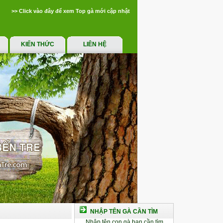
>> Click vào đây để xem Top gà mới cập nhật
KIẾN THỨC
LIÊN HỆ
NHẬP TÊN GÀ CẦN TÌM
Nhập tên con gà bạn cần tìm