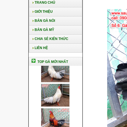
TRANG CHỦ
GIỚI THIỆU
BÁN GÀ NÒI
BÁN GÀ MỸ
CHIA SẺ KIẾN THỨC
LIÊN HỆ
TOP GÀ MỚI NHẤT
Cách nuôi gà chế độ đá c1
Cách nuôi gà đông tảo thuần