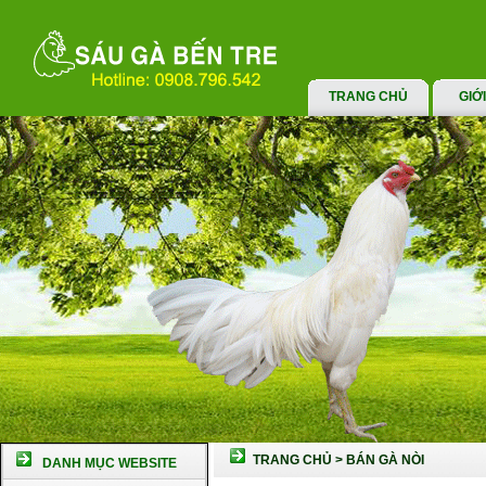
TRANG CHỦ
GIỚ
TRANG CHỦ
>
BÁN GÀ NÒI
DANH MỤC WEBSITE