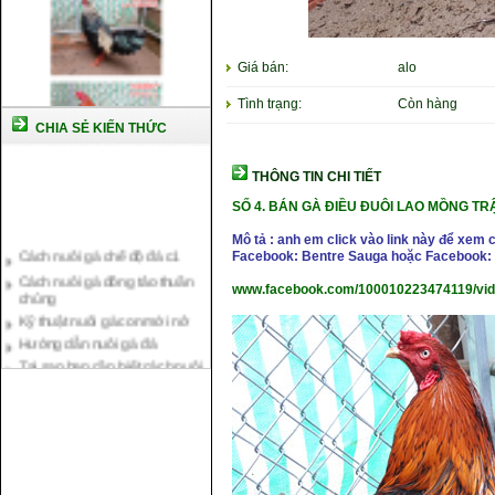
Giá bán:
alo
Tình trạng:
Còn hàng
CHIA SẺ KIẾN THỨC
THÔNG TIN CHI TIẾT
SỐ 4. BÁN GÀ ĐIỀU ĐUÔI LAO MỒNG TRẬP
Cách nuôi gà chế độ đá c1
Mô tả : anh em click vào link này để xem 
Facebook: Bentre Sauga hoặc Facebook: 
Cách nuôi gà đông tảo thuần
chủng
www.facebook.com/100010223474119/vi
Kỹ thuật nuôi gà con mới nở
Hướng dẫn nuôi gà đá
Tại sao bạn cần biết cách nuôi
gà chọi ?
Cách điều trị bệnh sổ mũi cho
gà