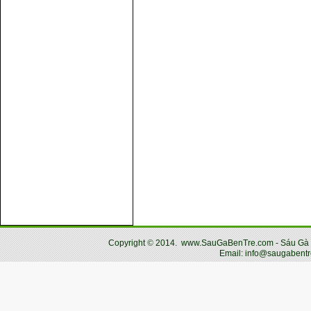
Copyright
©
2014.
www.SauGaBenTre.com - Sáu Gà Bến
Email: info@saugabentr