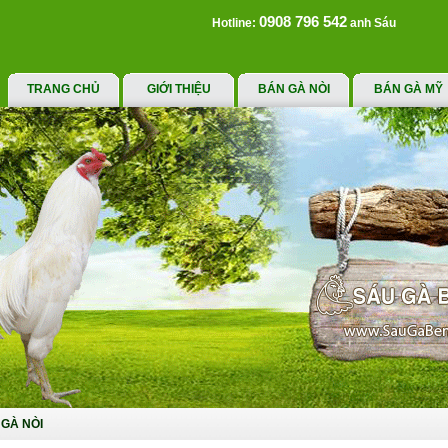
0908 796 542
Hotline:
anh Sáu
TRANG CHỦ
GIỚI THIỆU
BÁN GÀ NÒI
BÁN GÀ MỸ
GÀ NÒI