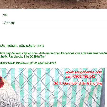
alo
Còn hàng
CHÂN TRẮNG - CÂN NẶNG
: 3 KG
 link này để xem clip xổ nha - Anh em kết bạn Facebook của anh sáu mới coi đư
 hoặc Facebook: Sáu Gà Bến Tre
010223474119/videos/1256126451404792