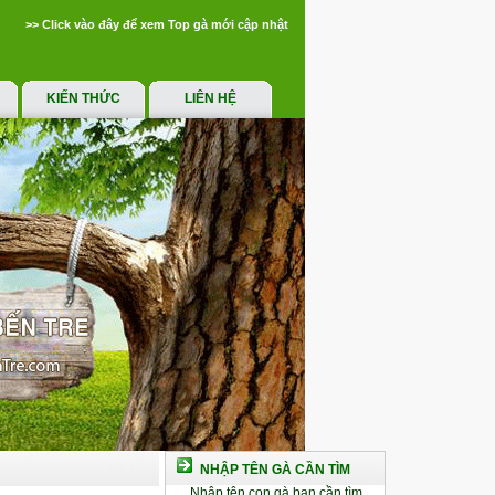
>> Click vào đây để xem Top gà mới cập nhật
KIẾN THỨC
LIÊN HỆ
NHẬP TÊN GÀ CẦN TÌM
Nhập tên con gà bạn cần tìm