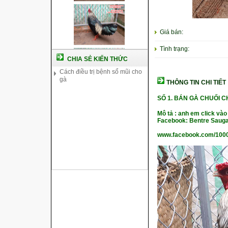
Cách nuôi gà đông tảo thuần
chủng
Kỹ thuật nuôi gà con mới nở
Hướng dẫn nuôi gà đá
Giá bán:
Tại sao bạn cần biết cách nuôi
gà chọi ?
Tình trạng:
Cách điều trị bệnh sổ mũi cho
CHIA SẺ KIẾN THỨC
gà
THÔNG TIN CHI TIẾT
SỐ 1. BÁN GÀ CHUỐI 
Mô tả : anh em click vào
Facebook: Bentre Sauga
www.facebook.com/100