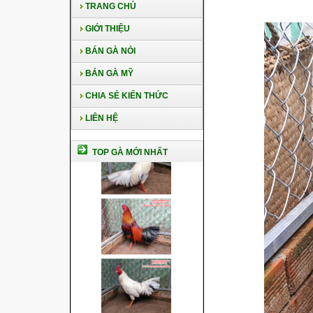
TRANG CHỦ
GIỚI THIỆU
BÁN GÀ NÒI
BÁN GÀ MỸ
CHIA SẺ KIẾN THỨC
LIÊN HỆ
TOP GÀ MỚI NHẤT
Cách nuôi gà chế độ đá c1