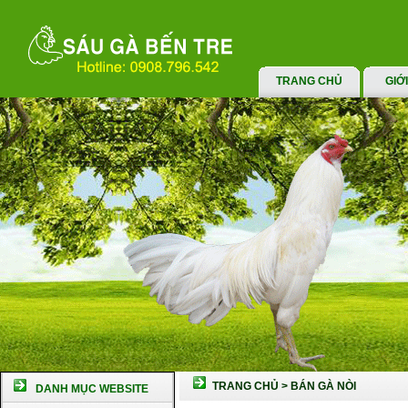
TRANG CHỦ
GIỚ
TRANG CHỦ
>
BÁN GÀ NÒI
DANH MỤC WEBSITE