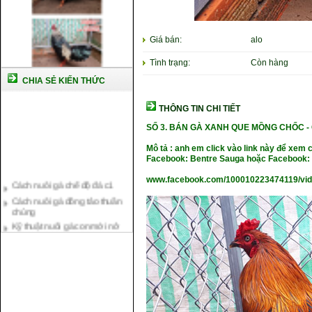
Giá bán:
alo
Tình trạng:
Còn hàng
CHIA SẺ KIẾN THỨC
THÔNG TIN CHI TIẾT
SỐ 3. BÁN GÀ XANH QUE MỒNG CHỐC -
Mô tả : anh em click vào link này để xem 
Facebook: Bentre Sauga hoặc Facebook: 
Cách nuôi gà chế độ đá c1
www.facebook.com/100010223474119/vi
Cách nuôi gà đông tảo thuần
chủng
Kỹ thuật nuôi gà con mới nở
Hướng dẫn nuôi gà đá
Tại sao bạn cần biết cách nuôi
gà chọi ?
Cách điều trị bệnh sổ mũi cho
gà