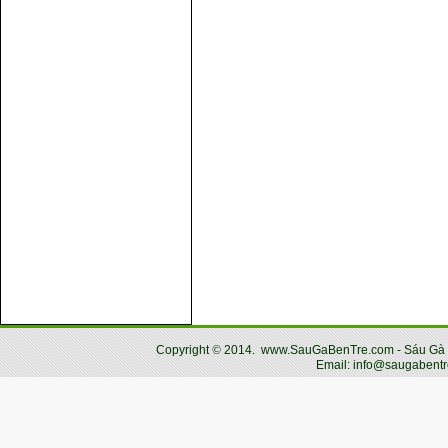
Copyright
©
2014.
www.SauGaBenTre.com - Sáu Gà Bến
Email: info@saugabentr