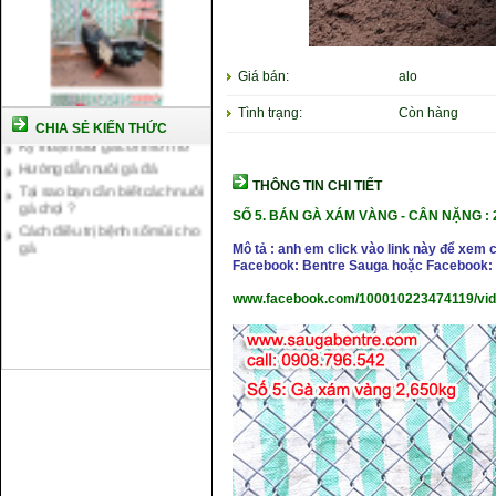
Cách nuôi gà chế độ đá c1
Giá bán:
alo
Cách nuôi gà đông tảo thuần
chủng
Tình trạng:
Còn hàng
Kỹ thuật nuôi gà con mới nở
CHIA SẺ KIẾN THỨC
Hướng dẫn nuôi gà đá
Tại sao bạn cần biết cách nuôi
THÔNG TIN CHI TIẾT
gà chọi ?
Cách điều trị bệnh sổ mũi cho
SỐ 5.
BÁN GÀ XÁM VÀNG
-
CÂN NẶNG : 
gà
Mô tả : anh em click vào link này để xem 
Facebook: Bentre Sauga hoặc Facebook: 
www.facebook.com/100010223474119/vi