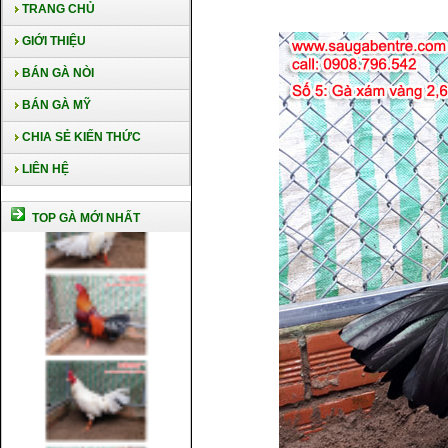
TRANG CHỦ
GIỚI THIỆU
BÁN GÀ NÒI
BÁN GÀ MỸ
CHIA SẺ KIẾN THỨC
LIÊN HỆ
TOP GÀ MỚI NHẤT