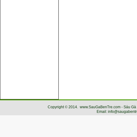
Copyright
©
2014.
www.SauGaBenTre.com - Sáu Gà Bến
Email: info@saugabentr