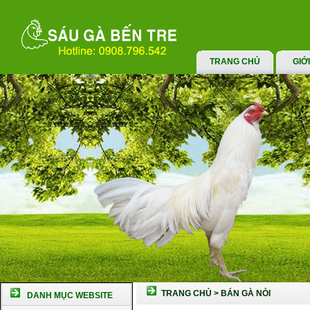
TRANG CHỦ
GIỚ
TRANG CHỦ
>
BÁN GÀ NÒI
DANH MỤC WEBSITE