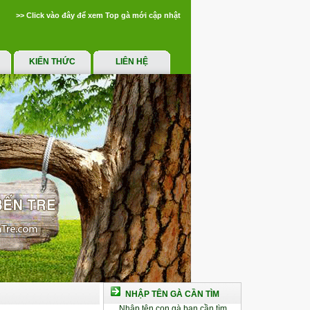
>> Click vào đây để xem Top gà mới cập nhật
KIẾN THỨC
LIÊN HỆ
NHẬP TÊN GÀ CẦN TÌM
Nhập tên con gà bạn cần tìm