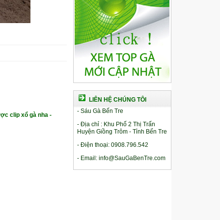
LIÊN HỆ CHÚNG TÔI
- Sáu Gà Bến Tre
ợc clip xổ gà nha -
- Địa chỉ : Khu Phố 2 Thị Trấn
Huyện Giồng Trôm - Tỉnh Bến Tre
- Điện thoại: 0908.796.542
- Email: info@SauGaBenTre.com