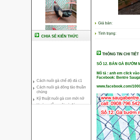
Giá bán:
Tình trạng:
CHIA SẺ KIẾN THỨC
THÔNG TIN CHI TIẾT
SỐ 12.
BÁN GÀ BƯỚM M
Cách nuôi gà chế độ đá c1
Mô tả : anh em click vào
Facebook: Bentre Sauga
Cách nuôi gà đông tảo thuần
chủng
www.facebook.com/100
Kỹ thuật nuôi gà con mới nở
Hướng dẫn nuôi gà đá
Tại sao bạn cần biết cách nuôi
gà chọi ?
Cách điều trị bệnh sổ mũi cho
gà