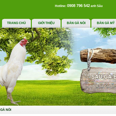
0908 796 542
Hotline:
anh Sáu
TRANG CHỦ
GIỚI THIỆU
BÁN GÀ NÒI
BÁN GÀ MỸ
GÀ NÒI