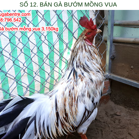
SỐ 12. BÁN GÀ BƯỚM MỒNG VUA