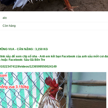
alo
Còn hàng
ỒNG VUA -
CÂN NẶ
NG : 3,150 KG
 link này để xem clip xổ nha - Anh em kết bạn Facebook của anh sáu mới coi đư
 hoặc Facebook: Sáu Gà Bến Tre
010223474119/videos/1236599550024149