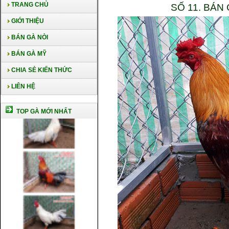
TRANG CHỦ
SỐ 11. BÁN
GIỚI THIỆU
BÁN GÀ NÒI
BÁN GÀ MỸ
CHIA SẺ KIẾN THỨC
LIÊN HỆ
TOP GÀ MỚI NHẤT