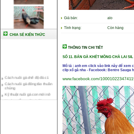
Giá bán:
alo
Tình trạng:
Còn hàng
CHIA SẺ KIẾN THỨC
THÔNG TIN CHI TIẾT
SỐ 11.
BÁN GÀ KHÉT MỒNG CHÀ LAI SIL 
Mô tả : anh em click vào link này để xem
clip xổ gà nha - Facebook: Bentre Sauga
Cách nuôi gà chế độ đá c1
Cách nuôi gà đông tảo thuần
www.facebook.com/10001022347411
chủng
Kỹ thuật nuôi gà con mới nở
Hướng dẫn nuôi gà đá
Tại sao bạn cần biết cách nuôi
gà chọi ?
Cách điều trị bệnh sổ mũi cho
gà