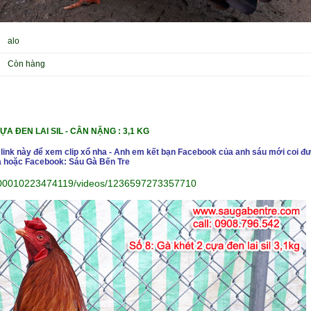
alo
Còn hàng
A ĐEN LAI SIL -
CÂN NẶ
NG : 3,1 KG
 link này để xem clip xổ nha - Anh em kết bạn Facebook của anh sáu mới coi đư
 hoặc Facebook: Sáu Gà Bến Tre
00010223474119/videos/1236597273357710