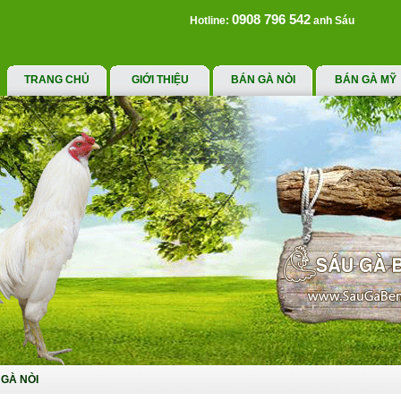
0908 796 542
Hotline:
anh Sáu
TRANG CHỦ
GIỚI THIỆU
BÁN GÀ NÒI
BÁN GÀ MỸ
GÀ NÒI