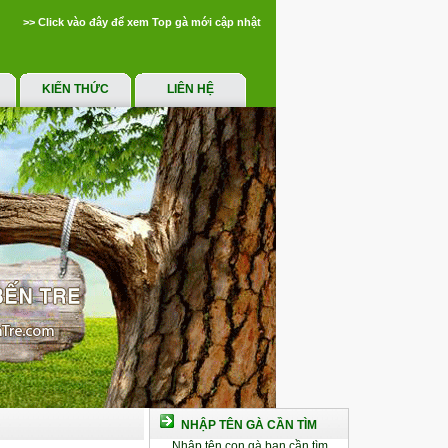
>> Click vào đây để xem Top gà mới cập nhật
KIẾN THỨC
LIÊN HỆ
NHẬP TÊN GÀ CẦN TÌM
Nhập tên con gà bạn cần tìm