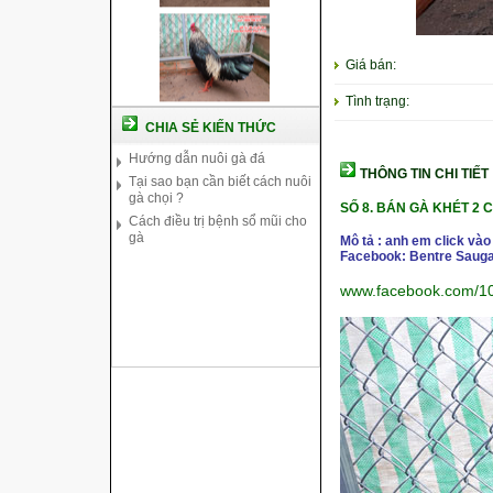
Cách nuôi gà chế độ đá c1
Cách nuôi gà đông tảo thuần
Giá bán:
chủng
Tình trạng:
Kỹ thuật nuôi gà con mới nở
Hướng dẫn nuôi gà đá
CHIA SẺ KIẾN THỨC
Tại sao bạn cần biết cách nuôi
gà chọi ?
THÔNG TIN CHI TIẾT
Cách điều trị bệnh sổ mũi cho
gà
SỐ 8.
BÁN GÀ KHÉT 2 CỰ
Mô tả : anh em click vào
Facebook: Bentre Sauga
www.facebook.com/1