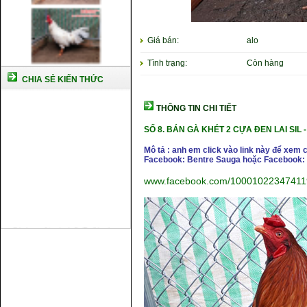
Giá bán:
alo
Tình trạng:
Còn hàng
CHIA SẺ KIẾN THỨC
THÔNG TIN CHI TIẾT
SỐ 8.
BÁN GÀ KHÉT 2 CỰA ĐEN LAI SIL -
Mô tả : anh em click vào link này để xem 
Facebook: Bentre Sauga hoặc Facebook: 
www.facebook.com/10001022347411
Cách nuôi gà chế độ đá c1
Cách nuôi gà đông tảo thuần
chủng
Kỹ thuật nuôi gà con mới nở
Hướng dẫn nuôi gà đá
Tại sao bạn cần biết cách nuôi
gà chọi ?