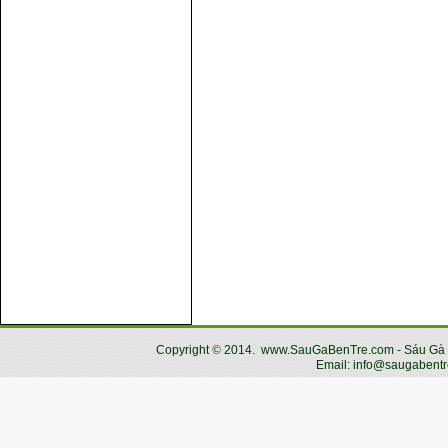
Copyright
©
2014.
www.SauGaBenTre.com - Sáu Gà Bến
Email: info@saugabentr