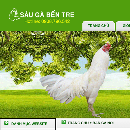
TRANG CHỦ
GIỚ
TRANG CHỦ
>
BÁN GÀ NÒI
DANH MỤC WEBSITE