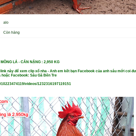
alo
Còn hàng
 MỒNG LÁ -
CÂN NẶ
NG : 2,950 KG
 link này để xem clip xổ nha - Anh em kết bạn Facebook của anh sáu mới coi đư
 hoặc Facebook: Sáu Gà Bến Tre
010223474119/videos/1232316197119151