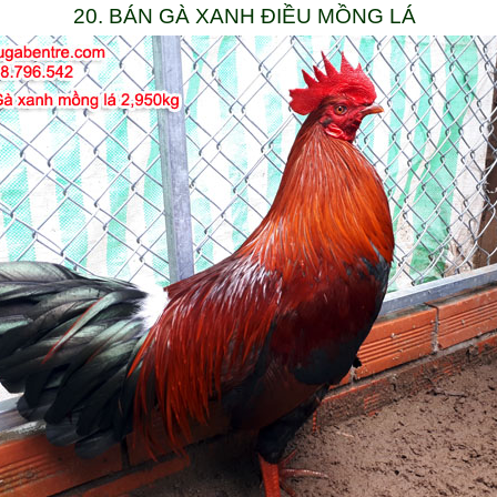
20. BÁN GÀ XANH ĐIỀU MỒNG LÁ