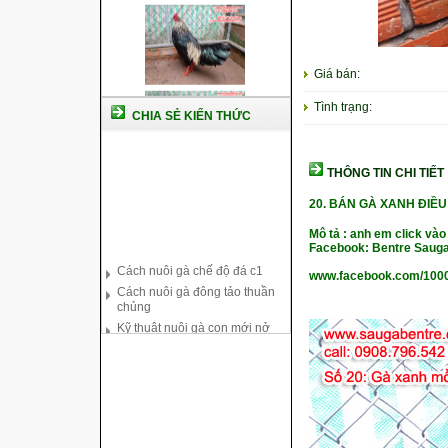
Giá bán:
Tình trạng:
CHIA SẺ KIẾN THỨC
THÔNG TIN CHI TIẾT
20.
BÁN GÀ XANH ĐIỀU
Mô tả : anh em click vào
Cách nuôi gà chế độ đá c1
Facebook: Bentre Sauga
Cách nuôi gà đông tảo thuần
www.facebook.com/100
chủng
Kỹ thuật nuôi gà con mới nở
Hướng dẫn nuôi gà đá
Tại sao bạn cần biết cách nuôi
gà chọi ?
Cách điều trị bệnh sổ mũi cho
gà