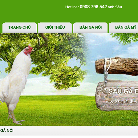
0908 796 542
Hotline:
anh Sáu
TRANG CHỦ
GIỚI THIỆU
BÁN GÀ NÒI
BÁN GÀ MỸ
GÀ NÒI