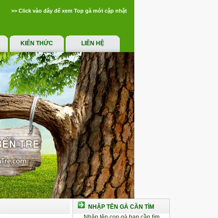
>> Click vào đây để xem Top gà mới cập nhật
KIẾN THỨC
LIÊN HỆ
NHẬP TÊN GÀ CẦN TÌM
Nhập tên con gà bạn cần tìm