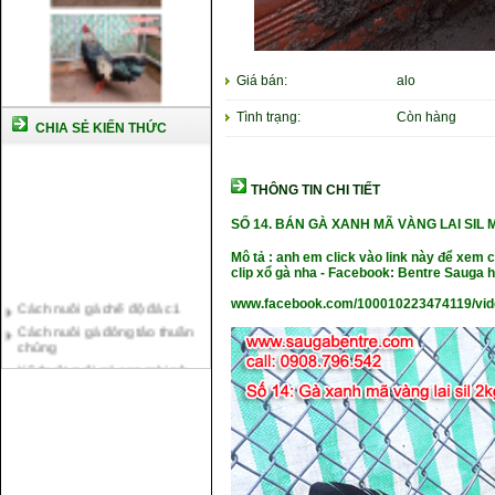
Giá bán:
alo
Tình trạng:
Còn hàng
CHIA SẺ KIẾN THỨC
THÔNG TIN CHI TIẾT
SỐ 14.
BÁN GÀ XANH MÃ VÀNG LAI SIL M
Mô tả : anh em click vào link này để xem
clip xổ gà nha - Facebook: Bentre Sauga
Cách nuôi gà chế độ đá c1
www.facebook.com/100010223474119/vi
Cách nuôi gà đông tảo thuần
chủng
Kỹ thuật nuôi gà con mới nở
Hướng dẫn nuôi gà đá
Tại sao bạn cần biết cách nuôi
gà chọi ?
Cách điều trị bệnh sổ mũi cho
gà