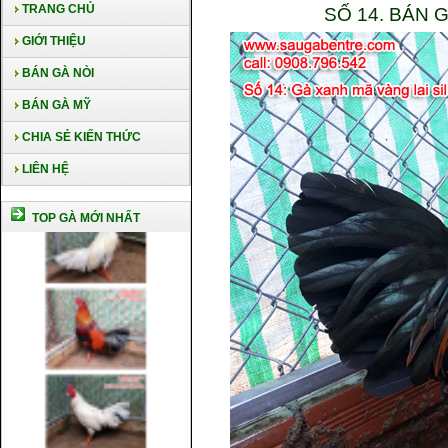
TRANG CHỦ
SỐ 14. BÁN 
GIỚI THIỆU
BÁN GÀ NÒI
BÁN GÀ MỸ
CHIA SẺ KIẾN THỨC
LIÊN HỆ
TOP GÀ MỚI NHẤT