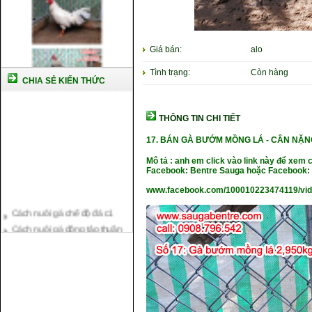
Giá bán:
alo
Tình trạng:
Còn hàng
CHIA SẺ KIẾN THỨC
THÔNG TIN CHI TIẾT
17.
BÁN GÀ BƯỚM MỒNG LÁ -
CÂN NẶ
N
Mô tả : anh em click vào link này để xem 
Facebook: Bentre Sauga hoặc Facebook: 
www.facebook.com/100010223474119/vi
Cách nuôi gà chế độ đá c1
Cách nuôi gà đông tảo thuần
chủng
Kỹ thuật nuôi gà con mới nở
Hướng dẫn nuôi gà đá
Tại sao bạn cần biết cách nuôi
gà chọi ?
Cách điều trị bệnh sổ mũi cho
gà