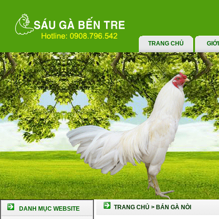
TRANG CHỦ
GIỚ
TRANG CHỦ
>
BÁN GÀ NÒI
DANH MỤC WEBSITE