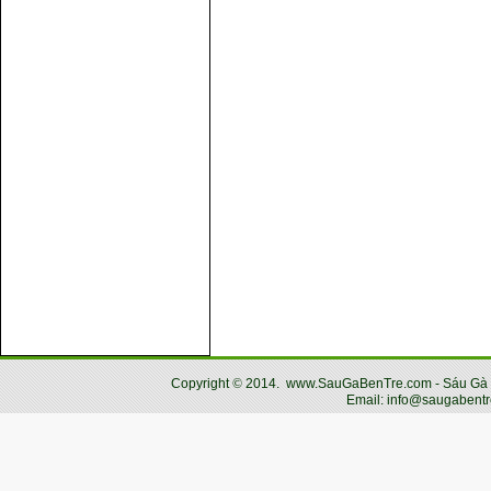
Copyright
©
2014.
www.SauGaBenTre.com - Sáu Gà Bến
Email: info@saugabentr