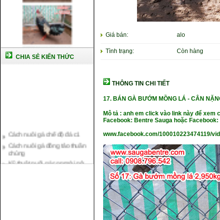
Giá bán:
alo
Tình trạng:
Còn hàng
CHIA SẺ KIẾN THỨC
THÔNG TIN CHI TIẾT
17.
BÁN GÀ BƯỚM MỒNG LÁ -
CÂN NẶ
N
Mô tả : anh em click vào link này để xem 
Facebook: Bentre Sauga hoặc Facebook: 
Cách nuôi gà chế độ đá c1
www.facebook.com/100010223474119/vi
Cách nuôi gà đông tảo thuần
chủng
Kỹ thuật nuôi gà con mới nở
Hướng dẫn nuôi gà đá
Tại sao bạn cần biết cách nuôi
gà chọi ?
Cách điều trị bệnh sổ mũi cho
gà