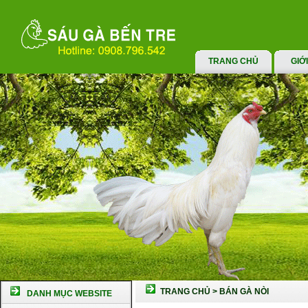
TRANG CHỦ
GIỚ
TRANG CHỦ
>
BÁN GÀ NÒI
DANH MỤC WEBSITE