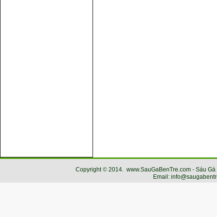
Copyright
©
2014.
www.SauGaBenTre.com - Sáu Gà Bến
Email: info@saugabentr