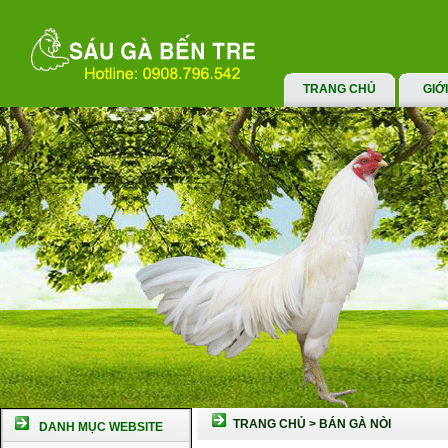
TRANG CHỦ
GIỚ
TRANG CHỦ
>
BÁN GÀ NÒI
DANH MỤC WEBSITE