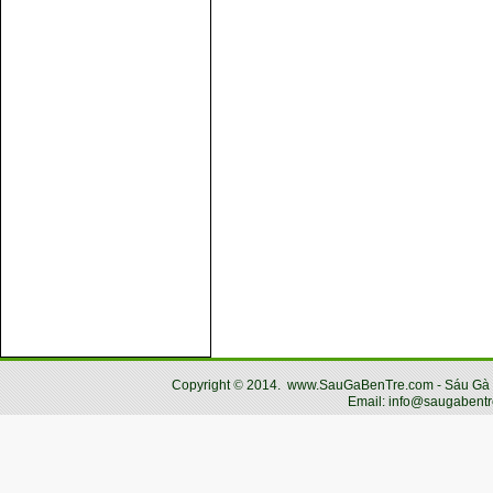
Copyright
©
2014.
www.SauGaBenTre.com - Sáu Gà Bến
Email: info@saugabentr