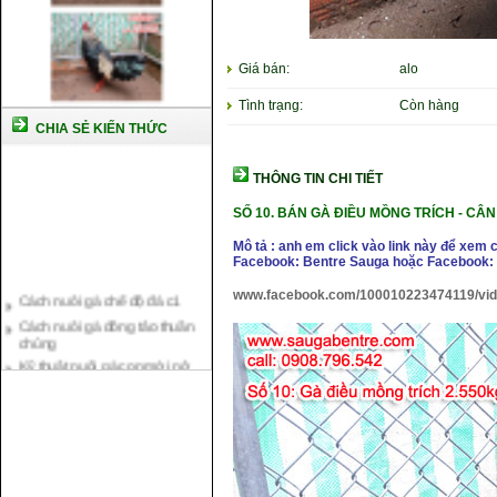
Giá bán:
alo
Tình trạng:
Còn hàng
CHIA SẺ KIẾN THỨC
THÔNG TIN CHI TIẾT
SỐ 10.
BÁN GÀ ĐIỀU MỒNG TRÍCH -
CÂN
Mô tả : anh em click vào link này để xem 
Facebook: Bentre Sauga hoặc Facebook: 
Cách nuôi gà chế độ đá c1
www.facebook.com/100010223474119/vi
Cách nuôi gà đông tảo thuần
chủng
Kỹ thuật nuôi gà con mới nở
Hướng dẫn nuôi gà đá
Tại sao bạn cần biết cách nuôi
gà chọi ?
Cách điều trị bệnh sổ mũi cho
gà